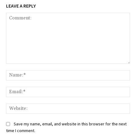
LEAVE A REPLY
Comment:
Na
Ema
Web
Save my name, email, and website in this browser for the next
time I comment.