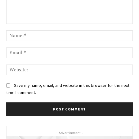
Comment:
Na
Ema
Web
Save my name, email, and website in this browser for the next
time I comment.
- Advertisement -