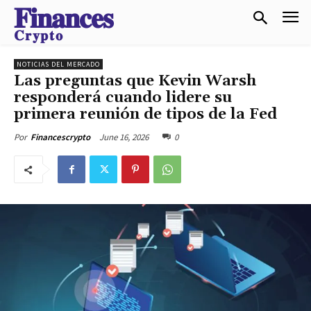
𝐅𝐢𝐧𝐚𝐧𝐜𝐞𝐬
𝐂𝐫𝐲𝐩𝐭𝐨
NOTICIAS DEL MERCADO
Las preguntas que Kevin Warsh
responderá cuando lidere su
primera reunión de tipos de la Fed
June 16, 2026
0
Por
Financescrypto