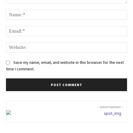
Comment:
Na
Ema
Web
Save my name, email, and website in this browser for the next
time I comment.
- Advertisement -