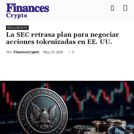
𝐅𝐢𝐧𝐚𝐧𝐜𝐞𝐬
𝐂𝐫𝐲𝐩𝐭𝐨
REGLAMENTO
La SEC retrasa plan para negociar
acciones tokenizadas en EE. UU.
May 23, 2026
0
Por
Financescrypto