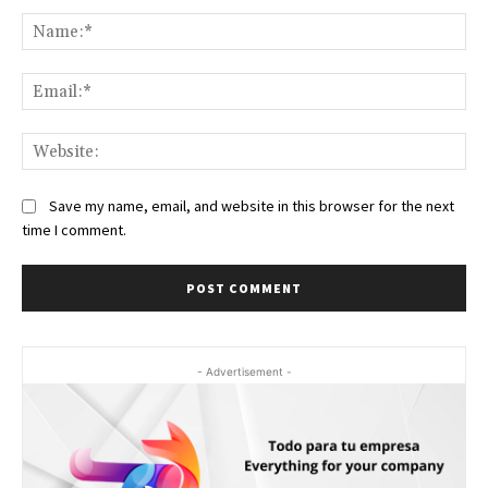
Comment:
Na
Ema
Web
Save my name, email, and website in this browser for the next
time I comment.
- Advertisement -