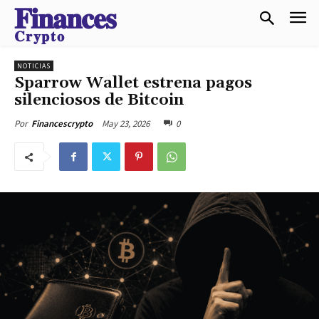
𝐅𝐢𝐧𝐚𝐧𝐜𝐞𝐬
𝐂𝐫𝐲𝐩𝐭𝐨
NOTICIAS
Sparrow Wallet estrena pagos
silenciosos de Bitcoin
May 23, 2026
0
Por
Financescrypto