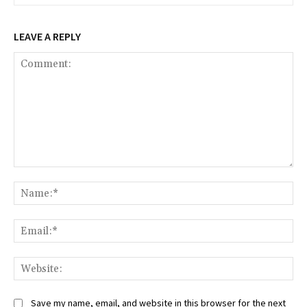
LEAVE A REPLY
Comment:
Na
Ema
Web
Save my name, email, and website in this browser for the next