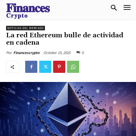
𝐅𝐢𝐧𝐚𝐧𝐜𝐞𝐬
𝐂𝐫𝐲𝐩𝐭𝐨
NOTICIAS DEL MERCADO
La red Ethereum bulle de actividad
en cadena
October 15, 2025
0
Por
Financescrypto