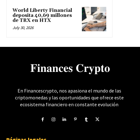
World Liberty Financial
deposita 40,69 millones
de TRX en HTX
July 30, 2026
𝐅𝐢𝐧𝐚𝐧𝐜𝐞𝐬 𝐂𝐫𝐲𝐩𝐭𝐨
En Financescrypto, nos apasiona el mundo de las
criptomonedas y las oportunidades que ofrece este
ecosistema financiero en constante evolución
Páginas legales