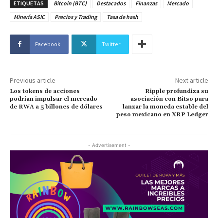
ETIQUETAS
Bitcoin (BTC)
Destacados
Finanzas
Mercado
Minería ASIC
Precios y Trading
Tasa de hash
Facebook
Twitter
Previous article
Next article
Los tokens de acciones
Ripple profundiza su
podrían impulsar el mercado
asociación con Bitso para
de RWA a 5 billones de dólares
lanzar la moneda estable del
peso mexicano en XRP Ledger
- Advertisement -