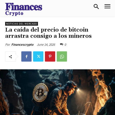
𝐅𝐢𝐧𝐚𝐧𝐜𝐞𝐬
𝐂𝐫𝐲𝐩𝐭𝐨
NOTICIAS DEL MERCADO
La caída del precio de bitcoin
arrastra consigo a los mineros
June 14, 2026
0
Por
Financescrypto