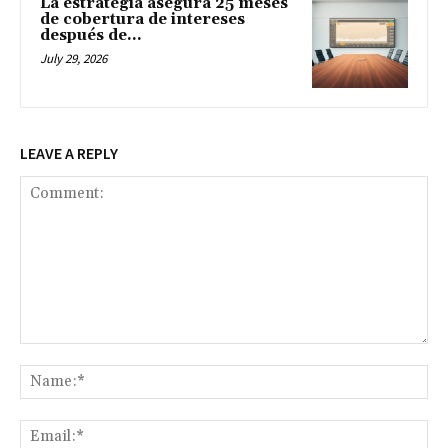
La estrategia asegura 25 meses
de cobertura de intereses
después de...
July 29, 2026
LEAVE A REPLY
Comment:
Na
Ema