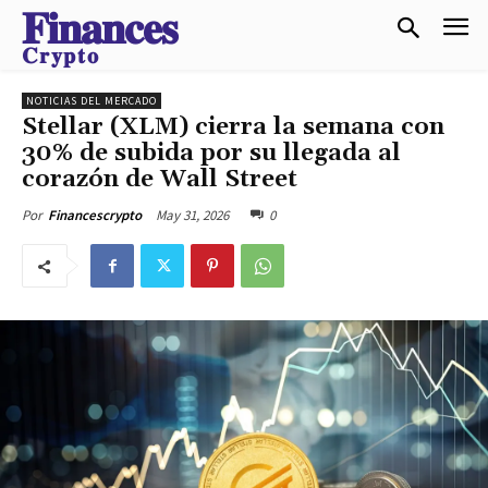
𝐅𝐢𝐧𝐚𝐧𝐜𝐞𝐬
𝐂𝐫𝐲𝐩𝐭𝐨
NOTICIAS DEL MERCADO
Stellar (XLM) cierra la semana con
30% de subida por su llegada al
corazón de Wall Street
May 31, 2026
0
Por
Financescrypto