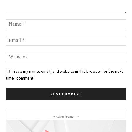
Comment:
Na
Ema
Web
Save my name, email, and website in this browser for the next
time I comment.
- Advertisement -