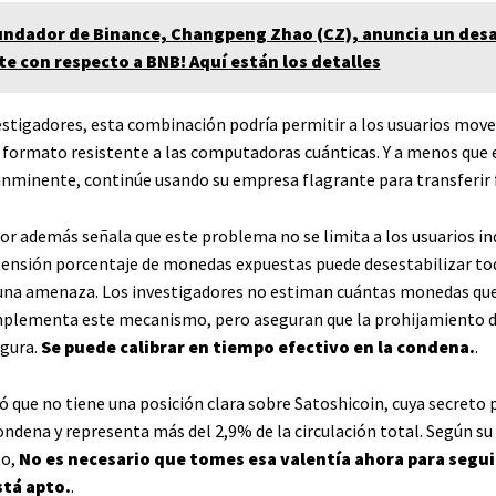
fundador de Binance, Changpeng Zhao (CZ), anuncia un desa
e con respecto a BNB! Aquí están los detalles
estigadores, esta combinación podría permitir a los usuarios move
formato resistente a las computadoras cuánticas. Y a menos que 
nminente, continúe usando su empresa flagrante para transferir 
or además señala que este problema no se limita a los usuarios ind
pensión porcentaje de monedas expuestas puede desestabilizar tod
una amenaza. Los investigadores no estiman cuántas monedas que
implementa este mecanismo, pero aseguran que la prohijamiento 
gura.
Se puede calibrar en tiempo efectivo en la condena.
.
 que no tiene una posición clara sobre Satoshicoin, cuya secreto p
condena y representa más del 2,9% de la circulación total. Según su
to,
No es necesario que tomes esa valentía ahora para segui
stá apto.
.