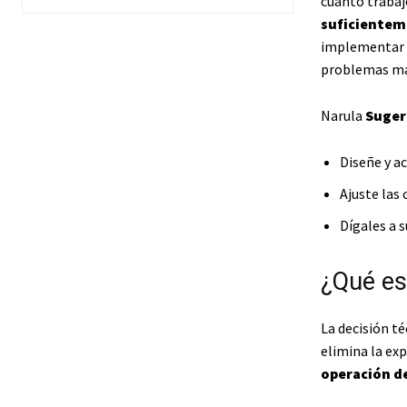
cuánto trabajo
suficientem
implementar u
problemas más
Narula
Suger
Diseñe y a
Ajuste las 
Dígales a 
¿Qué est
La decisión t
elimina la exp
operación d