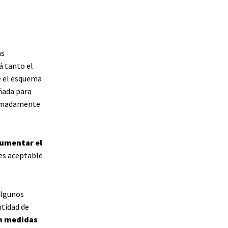
as
á tanto el
e el esquema
ñada para
ximadamente
aumentar el
es aceptable
Algunos
ntidad de
en medidas