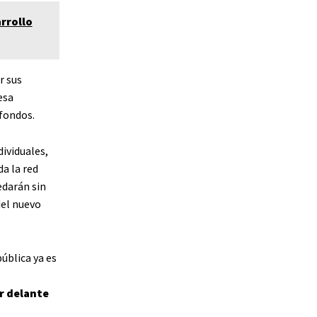
rrollo
r sus
esa
fondos.
ividuales,
a la red
darán sin
del nuevo
ública ya es
r delante