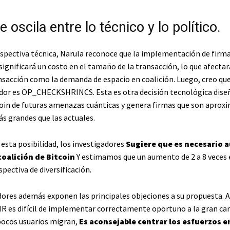
e oscila entre lo técnico y lo político.
spectiva técnica, Narula reconoce que la implementación de firm
ignificará un costo en el tamaño de la transacción, lo que afectar
nsacción como la demanda de espacio en coalición. Luego, creo qu
or es OP_CHECKSHRINCS. Esta es otra decisión tecnológica dise
oin de futuras amenazas cuánticas y genera firmas que son apro
ás grandes que las actuales.
esta posibilidad, los investigadores
Sugiere que es necesario 
oalición de Bitcoin
Y estimamos que un aumento de 2 a 8 veces 
pectiva de diversificación.
dores además exponen las principales objeciones a su propuesta. 
R es difícil de implementar correctamente oportuno a la gran ca
 pocos usuarios migran,
Es aconsejable centrar los esfuerzos 