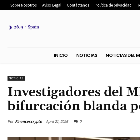
Sobre Nosotros
Aviso Legal
Contáctanos
Política de privacidad
T
26.9
C
Spain
INICIO
NOTICIAS
NOTICIA
NOTICIAS
Investigadores del M
bifurcación blanda p
Por
Financescrypto
April 21, 2026
0