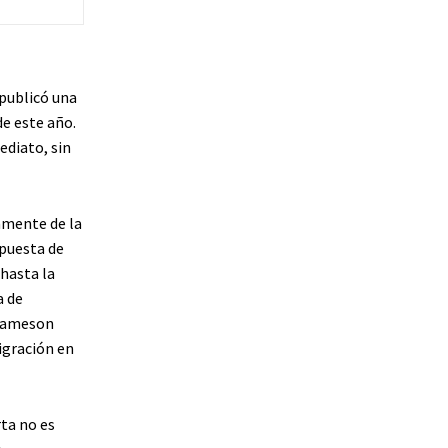
publicó una
de este año.
ediato, sin
amente de la
opuesta de
hasta la
a de
 Jameson
gración en
ta no es