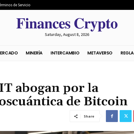
érminos de Servicio
𝐅𝐢𝐧𝐚𝐧𝐜𝐞𝐬 𝐂𝐫𝐲𝐩𝐭𝐨
Saturday, August 8, 2026
S DEL MERCADO
MINERÍA
INTERCAMBIO
METAVER
IT abogan por la
oscuántica de Bitcoin
Share