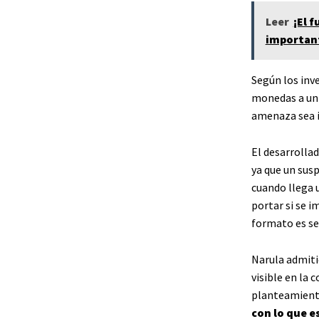
Leer
¡El 
important
Según los inv
monedas a un 
amenaza sea i
El desarrollad
ya que un sus
cuando llega 
portar si se 
formato es se
Narula admitió
visible en la 
planteamien
con lo que e