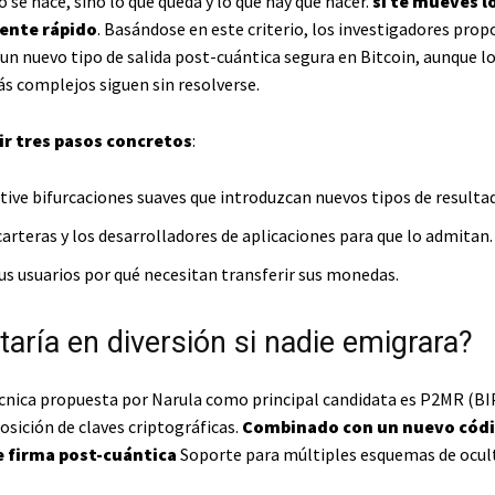
 se hace, sino lo que queda y lo que hay que hacer.
si te mueves l
ente rápido
. Basándose en este criterio, los investigadores pro
n nuevo tipo de salida post-cuántica segura en Bitcoin, aunque l
 complejos siguen sin resolverse.
ir tres pasos concretos
:
ctive bifurcaciones suaves que introduzcan nuevos tipos de resulta
carteras y los desarrolladores de aplicaciones para que lo admitan.
sus usuarios por qué necesitan transferir sus monedas.
aría en diversión si nadie emigrara?
écnica propuesta por Narula como principal candidata es P2MR (BIP
osición de claves criptográficas.
Combinado con un nuevo códi
e firma post-cuántica
Soporte para múltiples esquemas de ocul