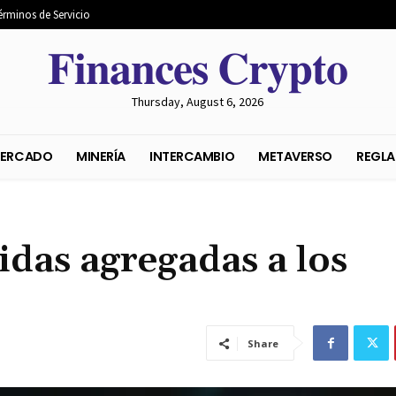
érminos de Servicio
𝐅𝐢𝐧𝐚𝐧𝐜𝐞𝐬 𝐂𝐫𝐲𝐩𝐭𝐨
Thursday, August 6, 2026
S DEL MERCADO
MINERÍA
INTERCAMBIO
METAVER
idas agregadas a los
Share