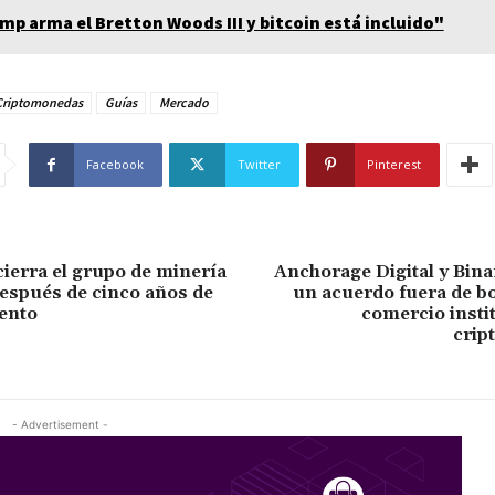
mp arma el Bretton Woods III y bitcoin está incluido"
Criptomonedas
Guías
Mercado
Facebook
Twitter
Pinterest
cierra el grupo de minería
Anchorage Digital y Bin
después de cinco años de
un acuerdo fuera de bo
ento
comercio insti
crip
- Advertisement -