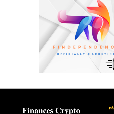
Pá
𝐅𝐢𝐧𝐚𝐧𝐜𝐞𝐬 𝐂𝐫𝐲𝐩𝐭𝐨