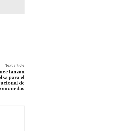
Next article
ance lanzan
lsa para el
tucional de
tomonedas