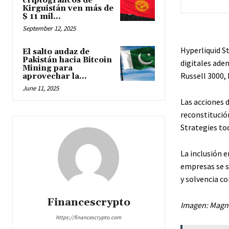
criptográficos de
Kirguistán ven más de
$ 11 mil...
September 12, 2025
Hyperliquid St
El salto audaz de
Pakistán hacia Bitcoin
digitales ade
Mining para
Russell 3000,
aprovechar la...
June 11, 2025
Las acciones d
reconstitución
Strategies tod
La inclusión e
empresas se s
y solvencia co
Financescrypto
Imagen: Magní
https://financescrypto.com