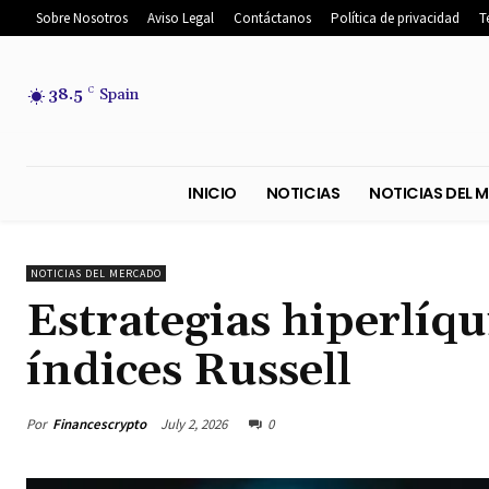
Sobre Nosotros
Aviso Legal
Contáctanos
Política de privacidad
T
38.5
C
Spain
INICIO
NOTICIAS
NOTICIA
NOTICIAS DEL MERCADO
Estrategias hiperlíqu
índices Russell
Por
Financescrypto
July 2, 2026
0