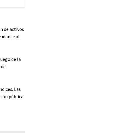
n de activos
yudante al
luego de la
uid
ndices. Las
ción pública