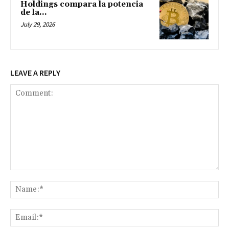
Holdings compara la potencia
de la...
July 29, 2026
LEAVE A REPLY
Comment:
Na
Ema