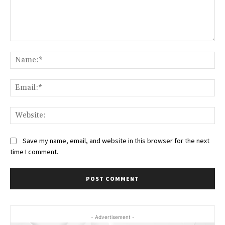
Comment:
Na
Ema
Web
Save my name, email, and website in this browser for the next
time I comment.
- Advertisement -