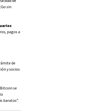
nalidad de
tGo sin
uarios
ros, pagos a
trámite de
ión y socios
“Bitcoin se
lo
s baratos”.