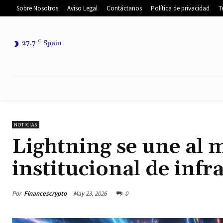
Sobre Nosotros
Aviso Legal
Contáctanos
Política de privacidad
T
27.7
C
Spain
INICIO
NOTICIAS
NOTICIAS DEL
NOTICIAS
Lightning se une al
institucional de infr
Por
Financescrypto
May 23, 2026
0