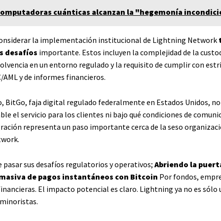
computadoras cuánticas alcanzan la "hegemonía incondici
considerar la implementación institucional de Lightning Network
 desafíos
importante. Estos incluyen la complejidad de la custod
solvencia en un entorno regulado y la requisito de cumplir con estr
C/AML y de informes financieros.
o, BitGo, faja digital regulado federalmente en Estados Unidos, no
ble el servicio para los clientes ni bajo qué condiciones de comuni
egración representa un paso importante cerca de la seso organizaci
twork.
 pasar sus desafíos regulatorios y operativos;
Abriendo la puerta
 masiva de pagos instantáneos con Bitcoin
Por fondos, empre
nancieras. El impacto potencial es claro. Lightning ya no es sólo
 minoristas.