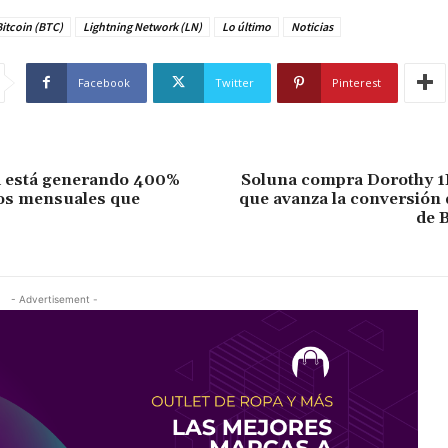
itcoin (BTC)
Lightning Network (LN)
Lo último
Noticias
Facebook
Twitter
Pinterest
d está generando 400%
Soluna compra Dorothy 1
os mensuales que
que avanza la conversión
de B
- Advertisement -