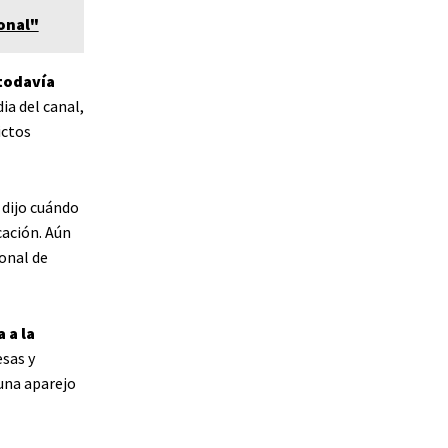
onal"
todavía
ia del canal,
ictos
 dijo cuándo
cación. Aún
onal de
 a la
sas y
 una aparejo