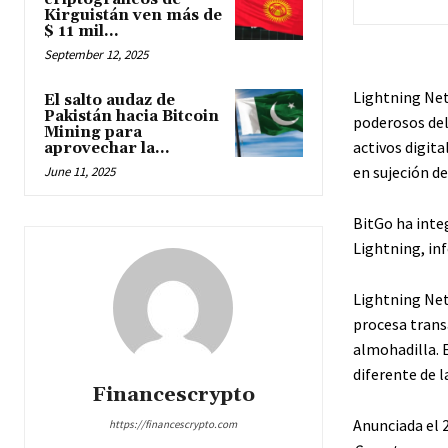
Kirguistán ven más de
$ 11 mil...
September 12, 2025
Lightning Net
El salto audaz de
Pakistán hacia Bitcoin
poderosos del
Mining para
activos digit
aprovechar la...
en sujeción de
June 11, 2025
BitGo ha inte
Lightning, i
Lightning Net
procesa transa
almohadilla. 
diferente de l
Financescrypto
Anunciada el 2
https://financescrypto.com