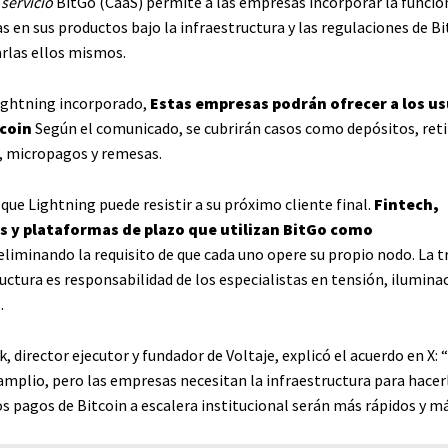
servicio
BitGo (CaaS) permite a las empresas incorporar la funcio
 en sus productos bajo la infraestructura y las regulaciones de Bi
arlas ellos mismos.
ightning incorporado,
Estas empresas podrán ofrecer a los us
coin
Según el comunicado, se cubrirán casos como depósitos, reti
, micropagos y remesas.
 que Lightning puede resistir a su próximo cliente final.
Fintech,
 y plataformas de plazo que utilizan BitGo como
eliminando la requisito de que cada uno opere su propio nodo. La 
uctura es responsabilidad de los especialistas en tensión, iluminac
.
 director ejecutor y fundador de Voltaje, explicó el acuerdo en X: 
 amplio, pero las empresas necesitan la infraestructura para hacer
s pagos de Bitcoin a escalera institucional serán más rápidos y má