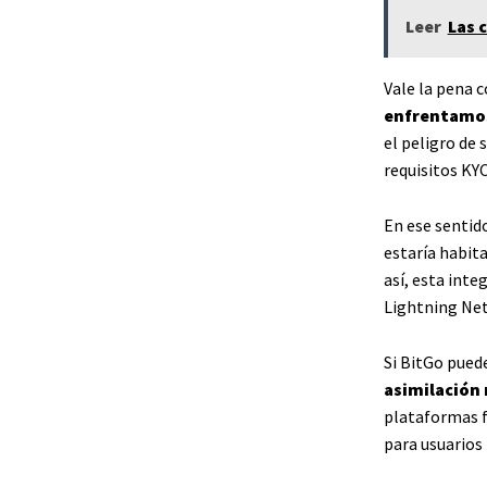
Leer
Las 
Vale la pena 
enfrentamos
el peligro de 
requisitos KY
En ese sentid
estaría habita
así, esta int
Lightning Ne
Si BitGo puede
asimilación
plataformas fi
para usuarios