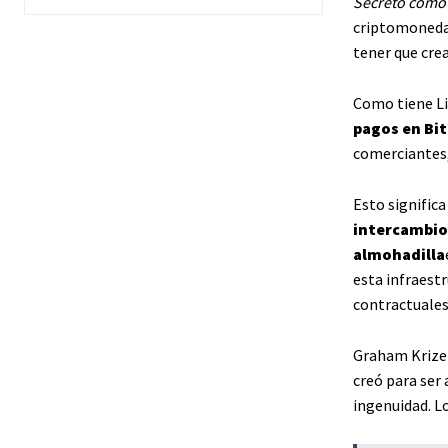
Secreto como 
criptomonedas
tener que cre
Como tiene L
pagos en Bit
comerciantes
Esto significa
intercambios
almohadilla
esta infraestr
contractuales
Graham Krizek,
creó para ser
ingenuidad. Lo