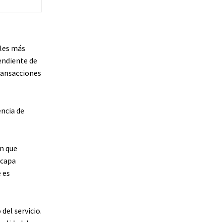
ales más
endiente de
transacciones
ncia de
n que
 capa
 es
del servicio.