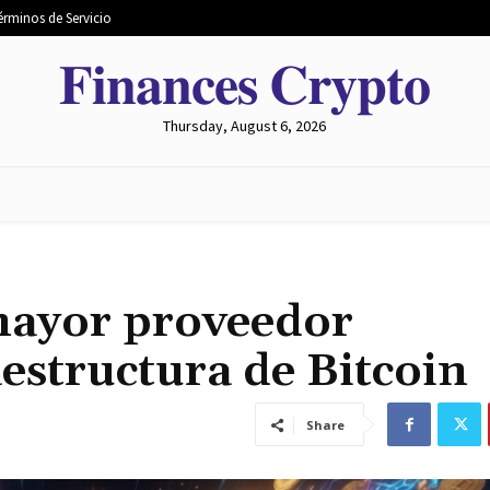
érminos de Servicio
𝐅𝐢𝐧𝐚𝐧𝐜𝐞𝐬 𝐂𝐫𝐲𝐩𝐭𝐨
Thursday, August 6, 2026
 MERCADO
MINERÍA
INTERCAMBIO
METAVERSO
 mayor proveedor
aestructura de Bitcoin
Share