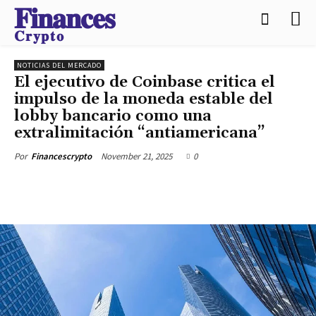
𝐅𝐢𝐧𝐚𝐧𝐜𝐞𝐬
𝐂𝐫𝐲𝐩𝐭𝐨
NOTICIAS DEL MERCADO
El ejecutivo de Coinbase critica el
impulso de la moneda estable del
lobby bancario como una
extralimitación “antiamericana”
November 21, 2025
0
Por
Financescrypto