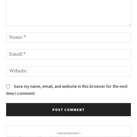
Comment:
Na
Ema
Web
Save my name, email, and website in this browser for the next
time I comment.
- Advertisement -