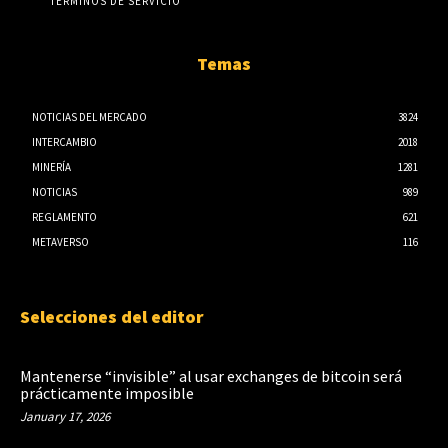
TÉRMINOS DE SERVICIO
Temas
NOTICIAS DEL MERCADO
3824
INTERCAMBIO
2018
MINERÍA
1281
NOTICIAS
989
REGLAMENTO
621
METAVERSO
116
Selecciones del editor
Mantenerse “invisible” al usar exchanges de bitcoin será
prácticamente imposible
January 17, 2026