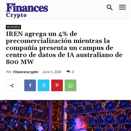
𝐅𝐢𝐧𝐚𝐧𝐜𝐞𝐬
𝐂𝐫𝐲𝐩𝐭𝐨
MINERÍA
IREN agrega un 4% de
precomercialización mientras la
compañía presenta un campus de
centro de datos de IA australiano de
800 MW
June 5, 2026
0
Por
Financescrypto