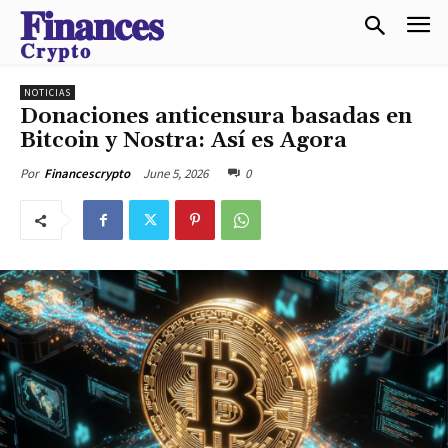
𝐅𝐢𝐧𝐚𝐧𝐜𝐞𝐬
𝐂𝐫𝐲𝐩𝐭𝐨
NOTICIAS
Donaciones anticensura basadas en
Bitcoin y Nostra: Así es Agora
June 5, 2026
0
Por
Financescrypto