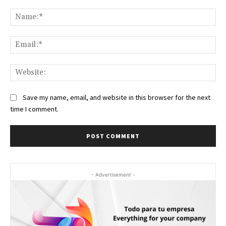
Comment:
Na
Ema
Web
Save my name, email, and website in this browser for the next
time I comment.
- Advertisement -