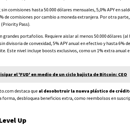
 sin comisiones hasta 50.000 dólares mensuales, 5,0% APY en sald
0% de comisiones por cambio a moneda extranjera. Por otra parte, 
(Priority Pass).
n grandes portafolios. Requiere aislar al menos 50.000 dólares (al
sin divisoria de convexidad, 5% APY anual en efectivo y hasta 6% d
e. Este nivel incluye boosts exclusivos, como un 1% extra anual e
sipar el 'FUD' en medio de un ciclo bajista de Bitcoin: CEO
pto.com destaca que
al desobstruir la nueva plástico de crédit
ta forma, desbloquea beneficios extra, como reembolsos en suscri
Level Up