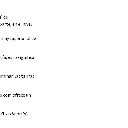
s) de
arte, en el nivel
 muy superior al de
día, esto significa
liminan las tarifas
pto.com ofrece un
lix o Spotify)