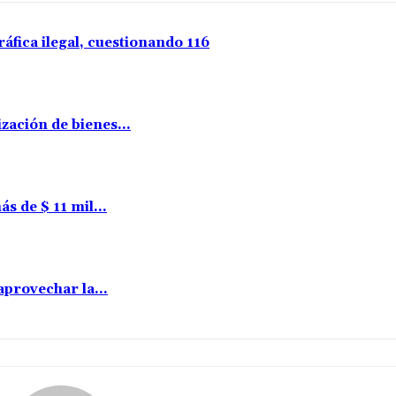
ráfica ilegal, cuestionando 116
zación de bienes...
s de $ 11 mil...
aprovechar la...