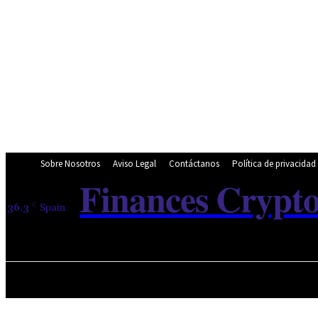
Sobre Nosotros
Aviso Legal
Contáctanos
Política de privacidad
𝐅𝐢𝐧𝐚𝐧𝐜𝐞𝐬 𝐂𝐫𝐲𝐩𝐭
36.3
C
Spain
Friday, August 7, 2026
INICIO
NOTICIAS
NOTICIAS 