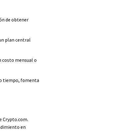
ción de obtener
un plan central
un costo mensual o
smo tiempo, fomenta
de Crypto.com.
ndimiento en