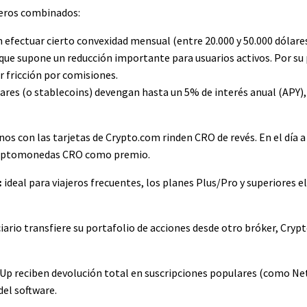
cieros combinados:
efectuar cierto convexidad mensual (entre 20.000 y 50.000 dólare
que supone un reducción importante para usuarios activos. Por su p
r fricción por comisiones.
lares (o stablecoins) devengan hasta un 5% de interés anual (APY),
os con las tarjetas de Crypto.com rinden CRO de revés. En el día a 
criptomonedas CRO como premio.
:
ideal para viajeros frecuentes, los planes Plus/Pro y superiores e
ciario transfiere su portafolio de acciones desde otro bróker, Cry
p reciben devolución total en suscripciones populares (como Netf
del software.