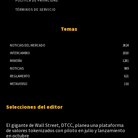
POLÍTICA DE PRIVACIDAD
TÉRMINOS DE SERVICIO
Temas
NOTICIAS DEL MERCADO
3824
INTERCAMBIO
2018
MINERÍA
1281
NOTICIAS
989
REGLAMENTO
621
METAVERSO
116
Selecciones del editor
El gigante de Wall Street, DTCC, planea una plataforma
de valores tokenizados con piloto en julio y lanzamiento
en octubre