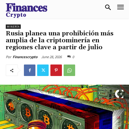
𝐅𝐢𝐧𝐚𝐧𝐜𝐞𝐬
𝐂𝐫𝐲𝐩𝐭𝐨
MINERÍA
Rusia planea una prohibición más
amplia de la criptominería en
regiones clave a partir de julio
June 28, 2026
0
Por
Financescrypto