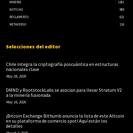
MINERÍA
1281
NOTICIAS
989
REGLAMENTO
621
METAVERSO
116
Selecciones del editor
Chile integra la criptografía poscuántica en estructuras
nacionales clave
May 28, 2026
DMND y RootstockLabs se asocian para llevar Stratum V2
a la minería fusionada
May 16, 2026
¡Bitcoin Exchange Bithumb anuncia la lista de este Altcoin
en su plataforma de comercio spot! Aquí están los
detalles
March 7, 2025