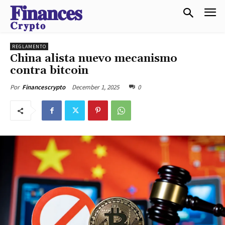
𝐅𝐢𝐧𝐚𝐧𝐜𝐞𝐬
𝐂𝐫𝐲𝐩𝐭𝐨
REGLAMENTO
China alista nuevo mecanismo
contra bitcoin
December 1, 2025
0
Por
Financescrypto