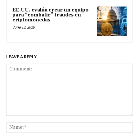
EE.UU. evalúa crear un equipo
para “combatir” fraudes en
criptomonedas
June 13, 2026
LEAVE A REPLY
Comment:
Na