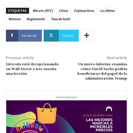
ETIQUETAS
Bitcoin (BTC)
China
Criptoactivos
Lo último
Mineros
Reglamento
Tasa de hash
Facebook
Twitter
Previous article
Next article
Litecoin está decepcionando
Un nuevo informe examina
en Wall Street y nos enseña
cómo David Sacks podría
una lección
beneficiarse del papel de la
administración Trump
- Advertisement -