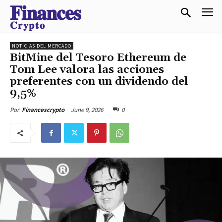
𝐅𝐢𝐧𝐚𝐧𝐜𝐞𝐬
𝐂𝐫𝐲𝐩𝐭𝐨
NOTICIAS DEL MERCADO
BitMine del Tesoro Ethereum de
Tom Lee valora las acciones
preferentes con un dividendo del
9,5%
June 9, 2026
0
Por
Financescrypto