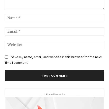
Comment:
Na
Ema
Web
Save my name, email, and website in this browser for the next
time I comment.
- Advertisement -