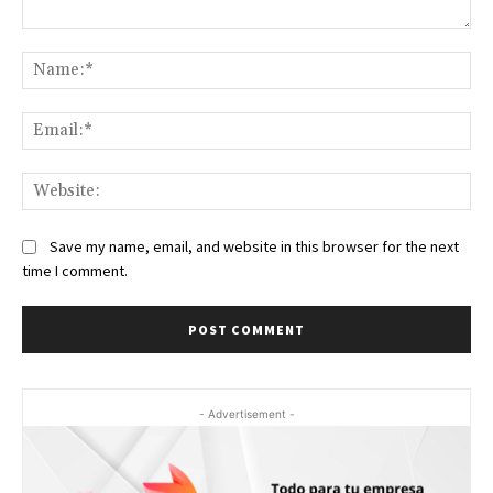
Comment:
Na
Ema
Web
Save my name, email, and website in this browser for the next
time I comment.
- Advertisement -