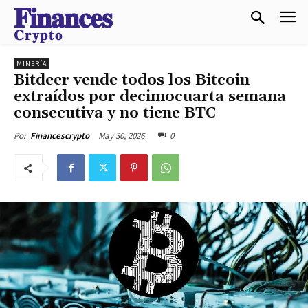
𝐅𝐢𝐧𝐚𝐧𝐜𝐞𝐬
𝐂𝐫𝐲𝐩𝐭𝐨
MINERÍA
Bitdeer vende todos los Bitcoin
extraídos por decimocuarta semana
consecutiva y no tiene BTC
May 30, 2026
0
Por
Financescrypto