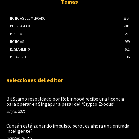
Temas
NOTICIAS DEL MERCADO
3824
INTERCAMBIO
2018
MINERÍA
1281
NOTICIAS
989
REGLAMENTO
621
METAVERSO
116
Selecciones del editor
BitStamp respaldado por Robinhood recibe una licencia
para operar en Singapur a pesar del ‘Crypto Exodus’
July 8, 2025
Canaán está ganando impulso, pero ¿es ahora una entrada
inteligente?
October 16, 2025