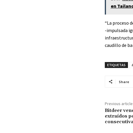
en Tailand
“La proceso d
-impulsada ig
infraestructur
caudillo de ban
ETIQUETAS
Share
Previous article
Bitdeer ven
extraídos 
consecutiva