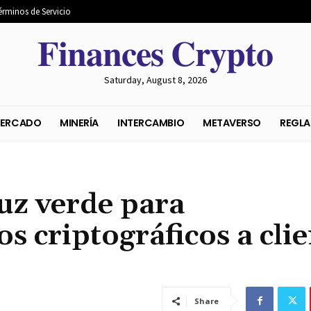
érminos de Servicio
𝐅𝐢𝐧𝐚𝐧𝐜𝐞𝐬 𝐂𝐫𝐲𝐩𝐭𝐨
Saturday, August 8, 2026
S DEL MERCADO
MINERÍA
INTERCAMBIO
METAVER
luz verde para
s criptográficos a cli
Share