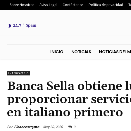
Sobre Nosotros
Aviso Legal
Contáctanos
Política de privacidad
T
24.7
C
Spain
INICIO
NOTICIAS
NOTICIA
INTERCAMBIO
Banca Sella obtiene 
proporcionar servicio
en italiano primero
Por
Financescrypto
May 30, 2026
0