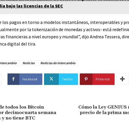
ia bajo las licencias de la SEC
e los pagos en torno a modelos instantáneos, interoperables y 
ualmente por la tokenización de monedas y activos- está redefini
as financieras a nivel europeo y mundial”, dijo Andrea Tessera, dir
ca digital del tira.
Intercambio
Noticias
Noticias de intercambio
Facebook
Twitter
Pinterest
de todos los Bitcoin
Cómo la Ley GENIUS m
por decimocuarta semana
precio de la prima m
 y no tiene BTC