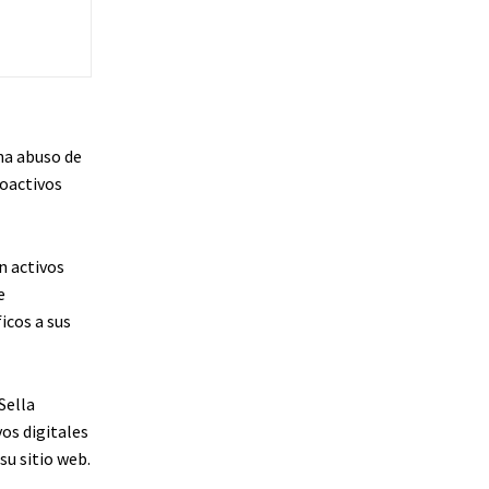
na abuso de
toactivos
n activos
e
icos a sus
Sella
vos digitales
su sitio web.