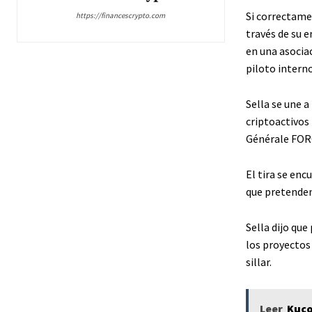
Si correctamen
https://financescrypto.com
través de su 
en una asocia
piloto interno
Sella se une 
criptoactivos
Générale FORG
El tira se enc
que pretenden
Sella dijo que
los proyectos
sillar.
Leer
Kuco