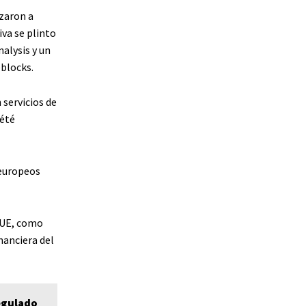
izaron a
va se plinto
alysis y un
eblocks.
servicios de
iété
 europeos
a UE, como
nanciera del
egulado