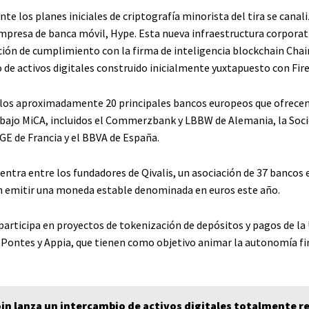
te los planes iniciales de criptografía minorista del tira se canal
empresa de banca móvil, Hype. Esta nueva infraestructura corporati
ción de cumplimiento con la firma de inteligencia blockchain Chain
 de activos digitales construido inicialmente yuxtapuesto con Fir
a los aproximadamente 20 principales bancos europeos que ofrecen 
 bajo MiCA, incluidos el Commerzbank y LBBW de Alemania, la Soc
E de Francia y el BBVA de España.
uentra entre los fundadores de Qivalis, un asociación de 37 bancos
 emitir una moneda estable denominada en euros este año.
 participa en proyectos de tokenización de depósitos y pagos de l
 Pontes y Appia, que tienen como objetivo animar la autonomía fi
in lanza un intercambio de activos digitales totalmente r