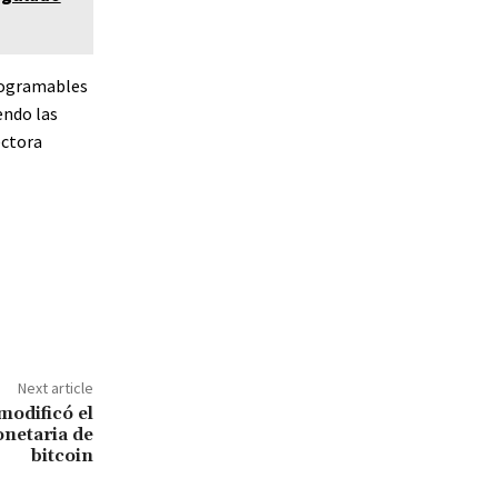
programables
endo las
ectora
Next article
odificó el
onetaria de
bitcoin