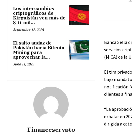
Los intercambios
criptográficos de
Kirguistán ven más de
$ 11 mil...
September 12, 2025
Banca Sella di
El salto audaz de
Pakistán hacia Bitcoin
servicios crip
Mining para
(MiCA) de la 
aprovechar la...
June 11, 2025
El tira privad
bajo mandato 
notificación f
clientes a fin
“La aprobació
exhalar en 202
dirigida a cat
Financescrypto