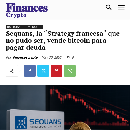
𝐅𝐢𝐧𝐚𝐧𝐜𝐞𝐬
𝐂𝐫𝐲𝐩𝐭𝐨
NOTICIAS DEL MERCADO
Sequans, la “Strategy francesa” que
no pudo ser, vende bitcoin para
pagar deuda
May 30, 2026
0
Por
Financescrypto