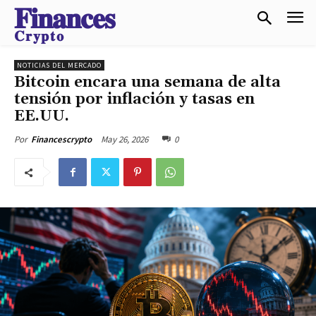
𝐅𝐢𝐧𝐚𝐧𝐜𝐞𝐬
𝐂𝐫𝐲𝐩𝐭𝐨
NOTICIAS DEL MERCADO
Bitcoin encara una semana de alta
tensión por inflación y tasas en
EE.UU.
May 26, 2026
0
Por
Financescrypto