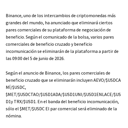
Binance, uno de los intercambios de criptomonedas más
grandes del mundo, ha anunciado que eliminará ciertos
pares comerciales de su plataforma de negociación de
beneficio. Según el comunicado de la bolsa, varios pares
comerciales de beneficio cruzado y beneficio
incomunicación se eliminarán de la plataforma a partir de
las 09:00 del 5 de junio de 2026.
Según el anuncio de Binance, los pares comerciales de
beneficio cruzado que se eliminarán incluyen AEVO/
$USDC
A
MÍ/
$USDC
,
$MET
/
$USDC
TAO/
$USD1
ADA/
$USD1
UNI/
$USD1
ENLACE/
$US
D1
y TRX/
$USD1
. En el banda del beneficio incomunicación,
sólo el
$MET
/
$USDC
El par comercial será eliminado de la
nómina.