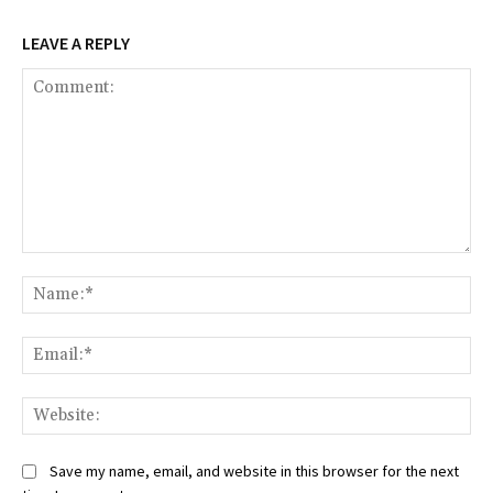
LEAVE A REPLY
Comment:
Na
Ema
Web
Save my name, email, and website in this browser for the next