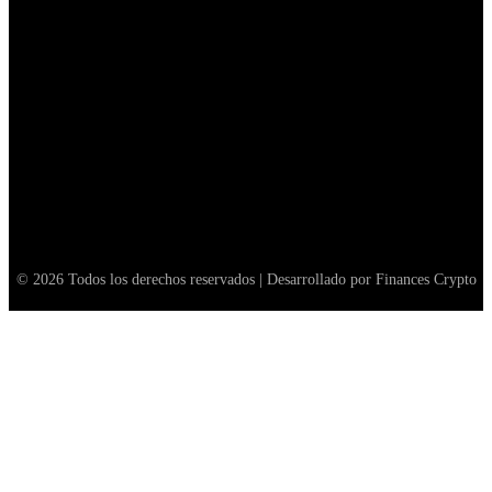
Nedbank se asocia con Crypto.com para pagos Blockchain
March 8, 2026
Las criptomonedas están donde estaba NVIDIA antes del auge
de la IA, según Bitwise Las criptomonedas están donde estaba
NVDIA, según Bitwise
May 26, 2026
© 2026 Todos los derechos reservados | Desarrollado por Finances Crypto