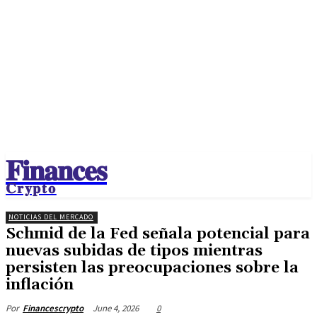
𝐅𝐢𝐧𝐚𝐧𝐜𝐞𝐬
𝐂𝐫𝐲𝐩𝐭𝐨
NOTICIAS DEL MERCADO
Schmid de la Fed señala potencial para
nuevas subidas de tipos mientras
persisten las preocupaciones sobre la
inflación
June 4, 2026
0
Por
Financescrypto