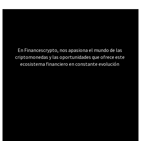
𝐅𝐢𝐧𝐚𝐧𝐜𝐞𝐬 𝐂𝐫𝐲𝐩𝐭𝐨
En Financescrypto, nos apasiona el mundo de las
criptomonedas y las oportunidades que ofrece este
ecosistema financiero en constante evolución
Páginas legales
SOBRE NOSOTROS
AVISO LEGAL
CONTÁCTANOS
POLÍTICA DE PRIVACIDAD