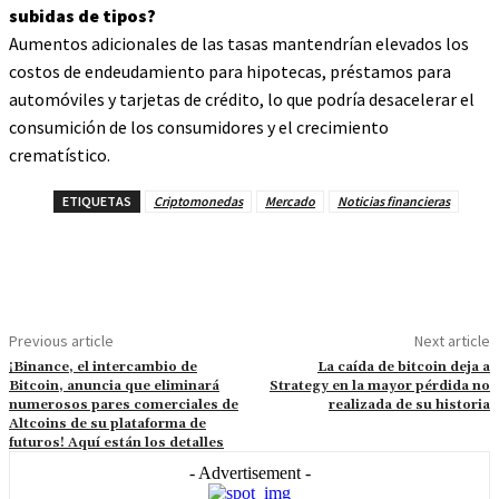
subidas de tipos?
Aumentos adicionales de las tasas mantendrían elevados los
costos de endeudamiento para hipotecas, préstamos para
automóviles y tarjetas de crédito, lo que podría desacelerar el
consumición de los consumidores y el crecimiento
crematístico.
ETIQUETAS
Criptomonedas
Mercado
Noticias financieras
Facebook
Twitter
Pinterest
WhatsAp
Previous article
Next article
¡Binance, el intercambio de
La caída de bitcoin deja a
Bitcoin, anuncia que eliminará
Strategy en la mayor pérdida no
numerosos pares comerciales de
realizada de su historia
Altcoins de su plataforma de
futuros! Aquí están los detalles
- Advertisement -