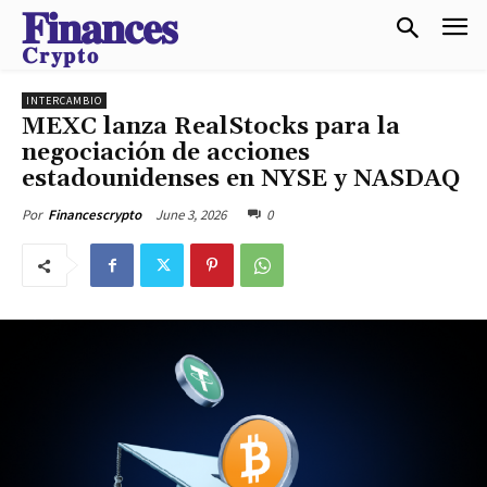
𝐅𝐢𝐧𝐚𝐧𝐜𝐞𝐬
𝐂𝐫𝐲𝐩𝐭𝐨
INTERCAMBIO
MEXC lanza RealStocks para la
negociación de acciones
estadounidenses en NYSE y NASDAQ
June 3, 2026
0
Por
Financescrypto