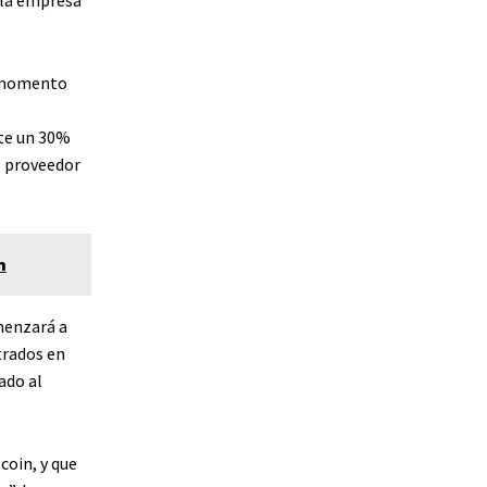
 la empresa
n momento
te un 30%
l proveedor
m
menzará a
trados en
jado
al
coin, y que