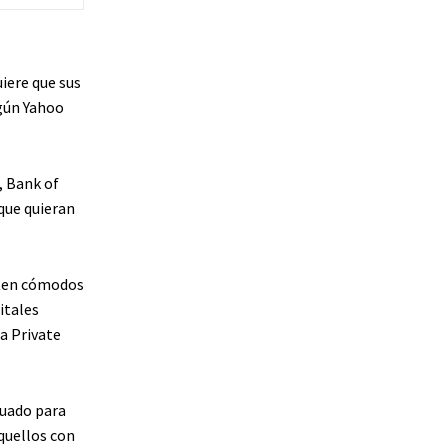
iere que sus
egún
Yahoo
, Bank of
que quieran
enten cómodos
itales
ca Private
cuado para
quellos con