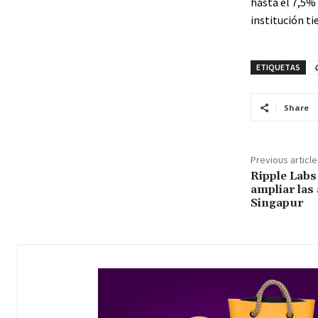
hasta el 7,5% 
institución t
ETIQUETAS
Share
Previous article
Ripple Labs
ampliar las
Singapur