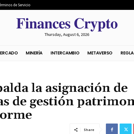
érminos de Servicio
𝐅𝐢𝐧𝐚𝐧𝐜𝐞𝐬 𝐂𝐫𝐲𝐩𝐭𝐨
Thursday, August 6, 2026
S DEL MERCADO
MINERÍA
INTERCAMBIO
METAVER
alda la asignación de
as de gestión patrimon
forme
Share