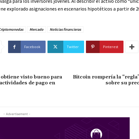
valga para los inversores jóvenes. Al describir el activo como “único
iene
explorado
asignaciones en escenarios hipotéticos a partir de 2
Criptomonedas
Mercado
Noticias financieras
Facebook
Twitter
Pinterest
 obtiene visto bueno para
Bitcoin rompería la “regla
 actividades de pago en
sobre su pre
- Advertisement -