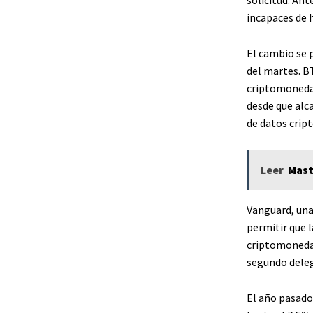
solicitud. An
incapaces de 
El cambio se 
del martes. B
criptomoneda
desde que alc
de datos crip
Leer
Mast
Vanguard, una
permitir que 
criptomoneda
segundo deleg
El año pasado,