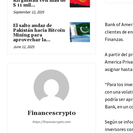
Kirguistán ven más de
$ 11 mil...
September 12, 2025
Bank of Ameri
El salto audaz de
Pakistán hacia Bitcoin
clientes de e
Mining para
Finanzas
.
aprovechar la...
June 11, 2025
A partir del p
America Priva
asignar hasta
“Para los inv
con una volat
podría ser apr
Bank, en un c
Financescrypto
Según se info
https://financescrypto.com
inversores co