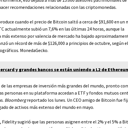
teriormente, eso dejaba a más de 15.000 asesores patrimoniales de
hacer recomendaciones relacionadas con las criptomonedas.
produce cuando el precio de Bitcoin saltó a cerca de $91,600 en u
TC actualmente subió un 7,6% en las últimas 24 horas, aunque la
 más extenso por valencia de mercado ha bajado aproximadamen
anzó un récord de más de $126,000 a principios de octubre, según e
tográficos.
MonedaGecko
.
ercard y grandes bancos se están uniendo a L2 de Ethereu
 de las empresas de inversión más grandes del mundo, pronto co
las personas en su plataforma accedan a ETF y fondos mutuos cen
s.
Bloomberg
reportado
los lunes. Un CEO amigo de Bitcoin fue
fi
ado de activos más extenso del mundo en mayo.
 Fidelity sugirió que las personas asignen entre el 2% y el 5% a Bit