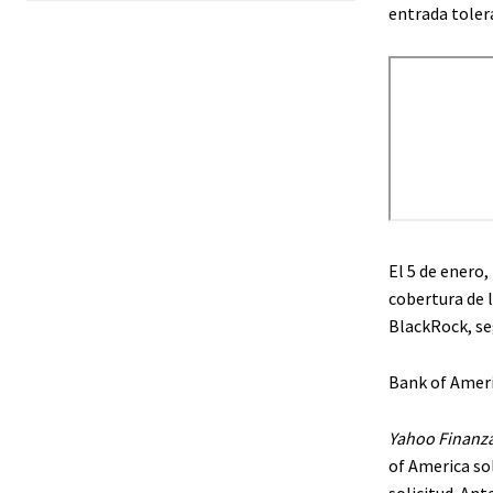
entrada tolera
El 5 de enero,
cobertura de 
BlackRock, s
Bank of Ameri
Yahoo Finanz
of America so