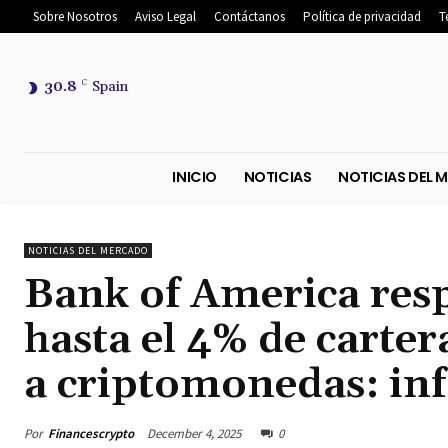
Sobre Nosotros
Aviso Legal
Contáctanos
Política de privacidad
T
30.8
C
Spain
INICIO
NOTICIAS
NOTICIA
NOTICIAS DEL MERCADO
Bank of America resp
hasta el 4% de carter
a criptomonedas: in
Por
Financescrypto
December 4, 2025
0