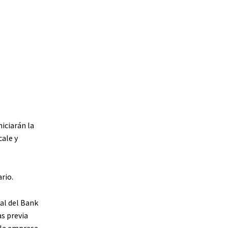
iciarán la
cale y
rio.
al del Bank
s previa