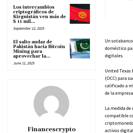
Los intercambios
criptográficos de
Kirguistán ven más de
$ 11 mil...
September 12, 2025
Un sotabanco 
El salto audaz de
Pakistán hacia Bitcoin
doméstico para
Mining para
digitales.
aprovechar la...
June 11, 2025
United Texas 
(OCC) para su
calificado a n
de la empresa
La medida de 
compatible co
criptomonedas 
Financescrypto
activos digit