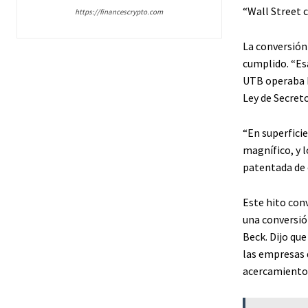
“Wall Street c
https://financescrypto.com
La conversión
cumplido. “Esa
UTB operaba b
Ley de Secret
“En superfici
magnífico, y 
patentada de 
Este hito con
una conversió
Beck. Dijo qu
las empresas 
acercamiento 