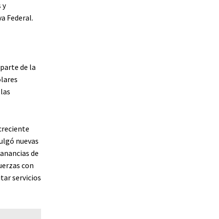
 y
a Federal.
parte de la
ólares
las
creciente
mulgó nuevas
ganancias de
uerzas con
tar servicios