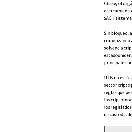
Chase, otorgá
acercamiento d
$ACH
sistemas
Sin bloqueo, a
comenzando a 
solvencia crip
estadounidens
principales bo
UTB no está s
sector cripto
reglas que pe
las criptomon
los legislador
de custodia d