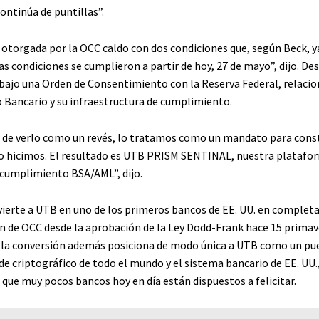
ontinúa de puntillas”.
 otorgada por la OCC caldo con dos condiciones que, según Beck, y
s condiciones se cumplieron a partir de hoy, 27 de mayo”, dijo. Des
ajo una Orden de Consentimiento con la Reserva Federal, relacio
o Bancario y su infraestructura de cumplimiento.
e de verlo como un revés, lo tratamos como un mandato para cons
lo hicimos. El resultado es UTB PRISM SENTINAL, nuestra platafo
cumplimiento BSA/AML”, dijo.
vierte a UTB en uno de los primeros bancos de EE. UU. en completa
n de OCC desde la aprobación de la Ley Dodd-Frank hace 15 primav
e la conversión además posiciona de modo única a UTB como un pu
de criptográfico de todo el mundo y el sistema bancario de EE. UU.
que muy pocos bancos hoy en día están dispuestos a felicitar.