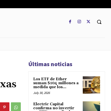
REGLAMENTO
MARKETCAP
MULTIDIVISA
MORE
Últimas noticias
Los ETF de Ether
exas
suman $104 millones a
medida que los...
July 30, 2026
Electric Capital
confirma no invertir