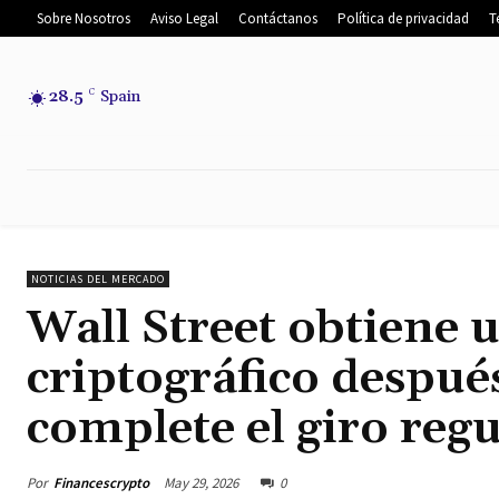
Sobre Nosotros
Aviso Legal
Contáctanos
Política de privacidad
T
28.5
C
Spain
INICIO
NOTICIAS
NOTICIAS DEL
NOTICIAS DEL MERCADO
Wall Street obtiene 
criptográfico despué
complete el giro regu
Por
Financescrypto
May 29, 2026
0