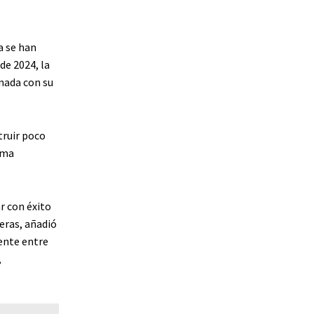
a se han
de 2024, la
nada con su
truir poco
rma
r con éxito
eras, añadió
ente entre
,