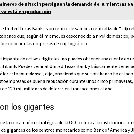
mineros de Bitcoin persiguen la demanda de IA mientras Nvi
 ya está en producción
e United Texas Bank es un centro de valencia centralizado”, dijo e
tabanco que, según él mismo, es desconocido a nivel doméstico, p
uscado por las empresas de criptográfico.
rticipante de activos digitales, no puedes obtener una cuenta en u
Citibank. Puedes venir al United Texas Bank y básicamente tener 
ólar estadounidense”, dijo, añadiendo que su sotabanco ha estado
riptoempresas de buena reputación durante unos cinco primaveras
 de 120 mil millones de dólares en transacciones al año.
con los gigantes
ue la conversión estratégica de la OCC coloca a la institución con 
ar de gigantes de los centros monetarios como Bank of America y