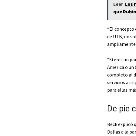
Leer
Los 
que Rubin
“El concepto d
de UTB, un so
ampliamente b
“Si eres un pa
America o un 
completo al d
servicios a c
para ellas más
De pie 
Beck explicó q
Dallas a la p