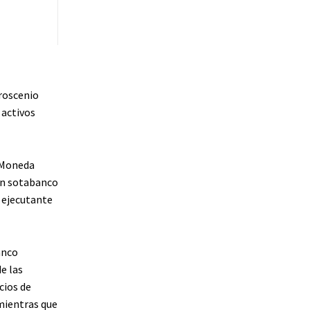
roscenio
 activos
a Moneda
 un sotabanco
r ejecutante
anco
e las
cios de
mientras que