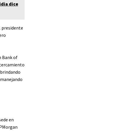
dia dice
l presidente
ero
n Bank of
acercamiento
 brindando
, manejando
sede en
 JPMorgan