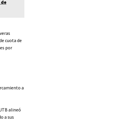
 de
veras
 de cuota de
nes por
ercamiento a
 UTB alineó
do a sus