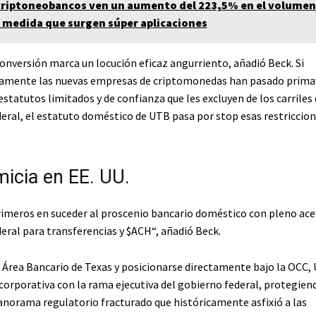
criptoneobancos ven un aumento del 223,5% en el volumen
a medida que surgen súper aplicaciones
conversión marca un locución eficaz angurriento, añadió Beck. Si
amente las nuevas empresas de criptomonedas han pasado prima
statutos limitados y de confianza que les excluyen de los carriles
deral, el estatuto doméstico de UTB pasa por stop esas restriccio
micia en EE. UU.
imeros en suceder al proscenio bancario doméstico con pleno ac
deral para transferencias y
$ACH
“, añadió Beck.
el Área Bancario de Texas y posicionarse directamente bajo la OCC,
corporativa con la rama ejecutiva del gobierno federal, protegien
panorama regulatorio fracturado que históricamente asfixió a las