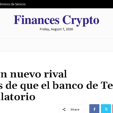
érminos de Servicio
𝐅𝐢𝐧𝐚𝐧𝐜𝐞𝐬 𝐂𝐫𝐲𝐩𝐭𝐨
Friday, August 7, 2026
 MERCADO
MINERÍA
INTERCAMBIO
METAVERSO
un nuevo rival
s de que el banco de T
latorio
Share