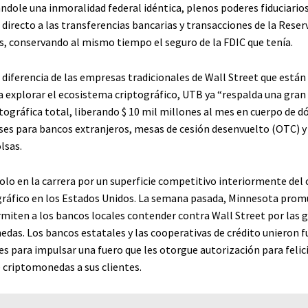
ndole una inmoralidad federal idéntica, plenos poderes fiduciarios
irecto a las transferencias bancarias y transacciones de la Reserv
, conservando al mismo tiempo el seguro de la FDIC que tenía.
 diferencia de las empresas tradicionales de Wall Street que están
explorar el ecosistema criptográfico, UTB ya “respalda una gran 
tográfica total, liberando $ 10 mil millones al mes en cuerpo de d
es para bancos extranjeros, mesas de cesión desenvuelto (OTC) y 
lsas.
olo en la carrera por un superficie competitivo interiormente del 
gráfico en los Estados Unidos. La semana pasada, Minnesota pro
rmiten a los bancos locales contender contra Wall Street por las 
edas. Los bancos estatales y las cooperativas de crédito unieron f
es para impulsar una fuero que les otorgue autorización para felici
e criptomonedas a sus clientes.