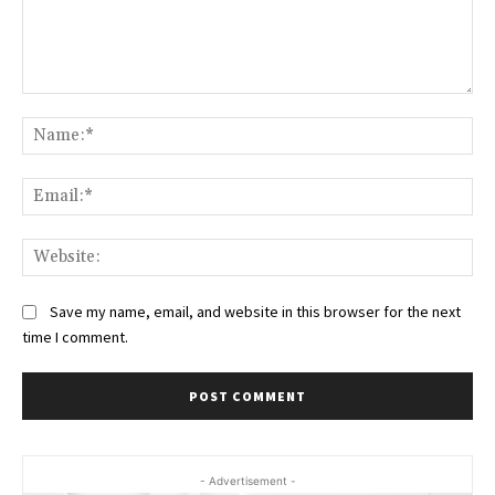
Comment:
Na
Ema
Web
Save my name, email, and website in this browser for the next
time I comment.
- Advertisement -