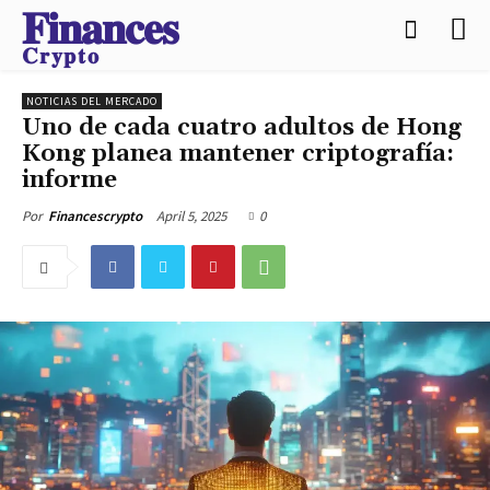
𝐅𝐢𝐧𝐚𝐧𝐜𝐞𝐬
𝐂𝐫𝐲𝐩𝐭𝐨
NOTICIAS DEL MERCADO
Uno de cada cuatro adultos de Hong
Kong planea mantener criptografía:
informe
April 5, 2025
0
Por
Financescrypto