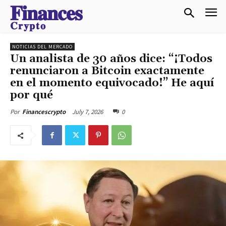
𝐅𝐢𝐧𝐚𝐧𝐜𝐞𝐬
𝐂𝐫𝐲𝐩𝐭𝐨
NOTICIAS DEL MERCADO
Un analista de 30 años dice: “¡Todos
renunciaron a Bitcoin exactamente
en el momento equivocado!” He aquí
por qué
July 7, 2026
0
Por
Financescrypto