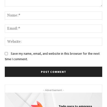
Comment:
Na
Ema
Web
Save my name, email, and website in this browser for the next
time I comment.
- Advertisement -