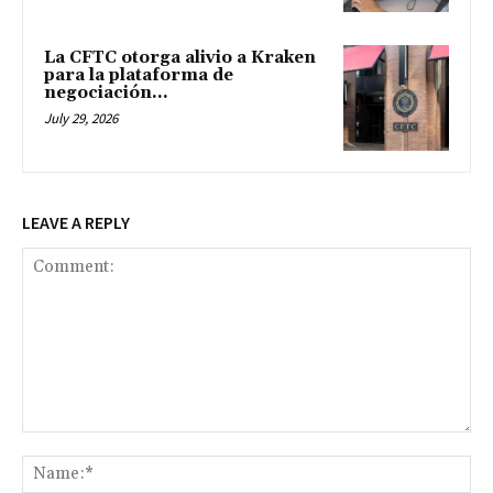
La CFTC otorga alivio a Kraken
para la plataforma de
negociación...
July 29, 2026
LEAVE A REPLY
Comment:
Na