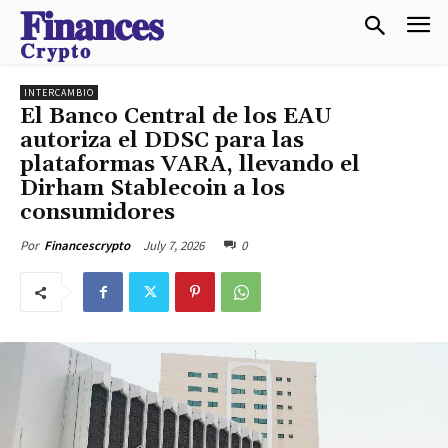
𝐅𝐢𝐧𝐚𝐧𝐜𝐞𝐬
𝐂𝐫𝐲𝐩𝐭𝐨
INTERCAMBIO
El Banco Central de los EAU
autoriza el DDSC para las
plataformas VARA, llevando el
Dirham Stablecoin a los
consumidores
July 7, 2026
0
Por
Financescrypto