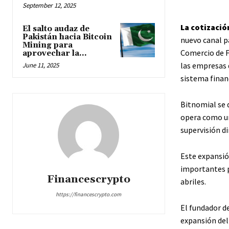
September 12, 2025
La cotizació
El salto audaz de
Pakistán hacia Bitcoin
nuevo canal p
Mining para
Comercio de F
aprovechar la...
las empresas 
June 11, 2025
sistema financ
Bitnomial se 
opera como un
supervisión di
Este expansió
importantes p
Financescrypto
abriles.
https://financescrypto.com
El fundador de
expansión del 