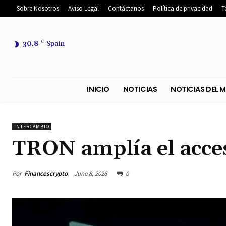
Sobre Nosotros
Aviso Legal
Contáctanos
Política de privacidad
T
30.8
C
Spain
INICIO
NOTICIAS
NOTICIA
INTERCAMBIO
TRON amplía el acce
Por
Financescrypto
June 8, 2026
0