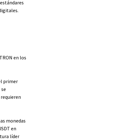
 estándares
igitales.
r TRON en los
el primer
 se
 requieren
 las monedas
 USDT en
tura líder