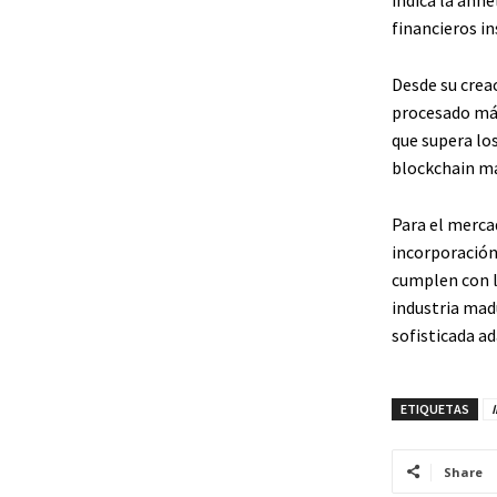
financieros in
Desde su creac
procesado más
que supera los
blockchain m
Para el merca
incorporación
cumplen con l
industria mad
sofisticada ad
ETIQUETAS
Share