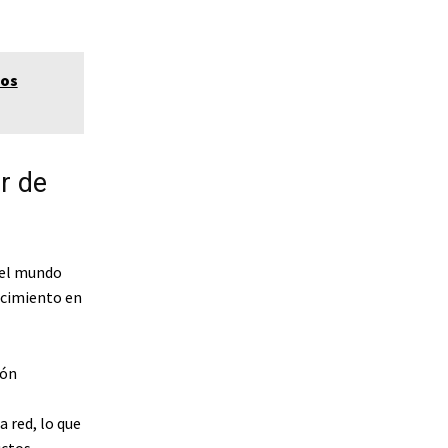
los
r de
 del mundo
ecimiento en
ión
a red, lo que
uctos