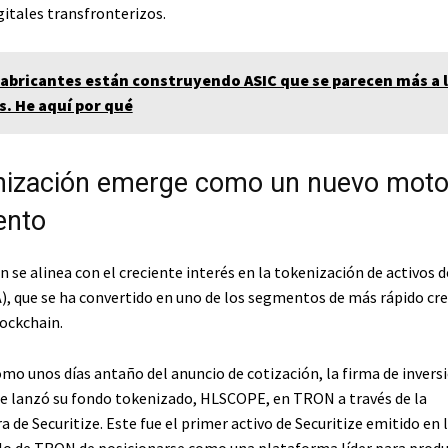
gitales transfronterizos.
fabricantes están construyendo ASIC que se parecen más a 
s. He aquí por qué
nización emerge como un nuevo moto
ento
 se alinea con el creciente interés en la tokenización de activos
), que se ha convertido en uno de los segmentos de más rápido cr
lockchain.
mo unos días antaño del anuncio de cotización, la firma de invers
 lanzó su fondo tokenizado, HLSCOPE, en TRON a través de la
a de Securitize. Este fue el primer activo de Securitize emitido en l
elo de TRON de posicionarse como una plataforma líder para prod