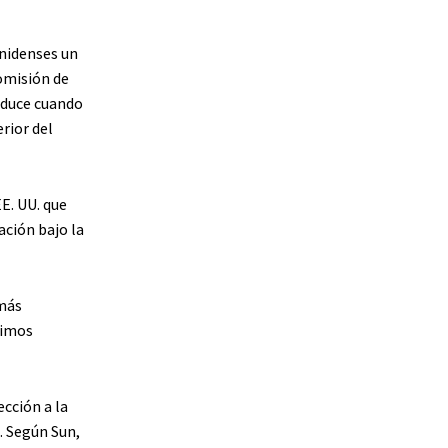
nidenses un
omisión de
oduce cuando
rior del
E. UU. que
ción bajo la
 más
timos
ección a la
. Según Sun,