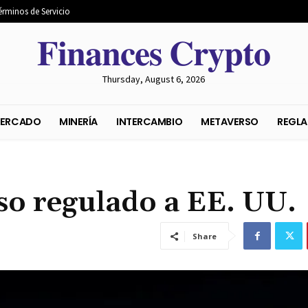
érminos de Servicio
𝐅𝐢𝐧𝐚𝐧𝐜𝐞𝐬 𝐂𝐫𝐲𝐩𝐭𝐨
Thursday, August 6, 2026
S DEL MERCADO
MINERÍA
INTERCAMBIO
METAVER
so regulado a EE. UU.
Share