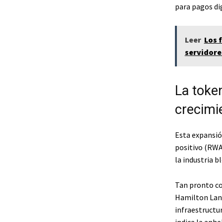
para pagos di
Leer
Los 
servidore
La toke
crecimi
Esta expansión
positivo (RWA
la industria b
Tan pronto co
Hamilton Lane
infraestructur
indica la anh