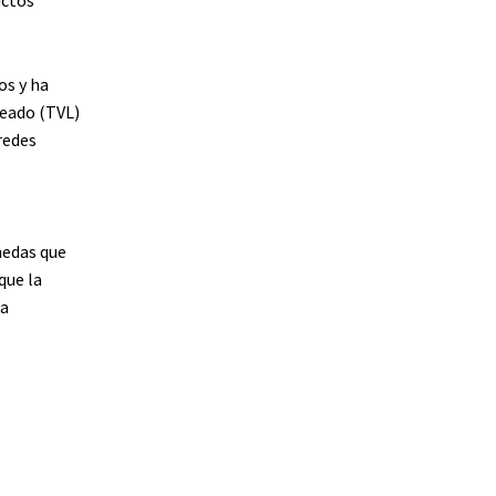
os y ha
ueado (TVL)
redes
nedas que
que la
ra