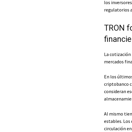
los inversore
regulatorios 
TRON fo
financie
La cotización 
mercados fina
En los último
criptobanco c
consideran ese
almacenamient
Al mismo tiem
estables. Los
circulación en