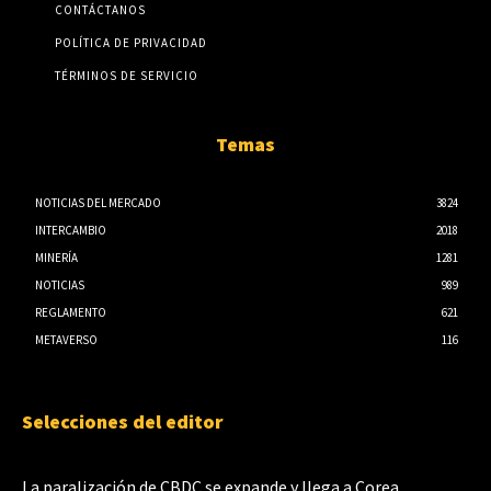
CONTÁCTANOS
POLÍTICA DE PRIVACIDAD
TÉRMINOS DE SERVICIO
Temas
NOTICIAS DEL MERCADO
3824
INTERCAMBIO
2018
MINERÍA
1281
NOTICIAS
989
REGLAMENTO
621
METAVERSO
116
Selecciones del editor
La paralización de CBDC se expande y llega a Corea