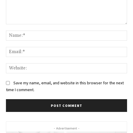
Comment:
Na
Ema
Web
Save my name, email, and website in this browser for the next
time I comment.
- Advertisement -