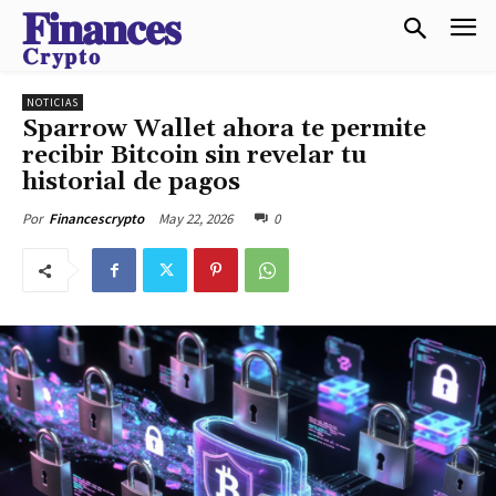
𝐅𝐢𝐧𝐚𝐧𝐜𝐞𝐬
𝐂𝐫𝐲𝐩𝐭𝐨
NOTICIAS
Sparrow Wallet ahora te permite
recibir Bitcoin sin revelar tu
historial de pagos
May 22, 2026
0
Por
Financescrypto