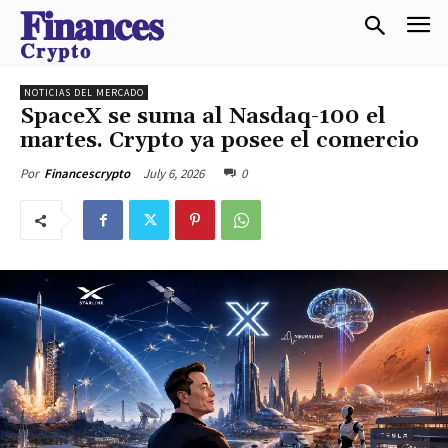
𝐅𝐢𝐧𝐚𝐧𝐜𝐞𝐬
𝐂𝐫𝐲𝐩𝐭𝐨
NOTICIAS DEL MERCADO
SpaceX se suma al Nasdaq-100 el
martes. Crypto ya posee el comercio
July 6, 2026
0
Por
Financescrypto