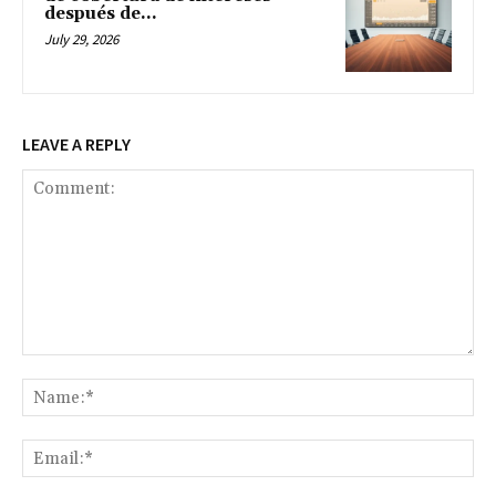
después de...
July 29, 2026
LEAVE A REPLY
Comment:
Na
Ema