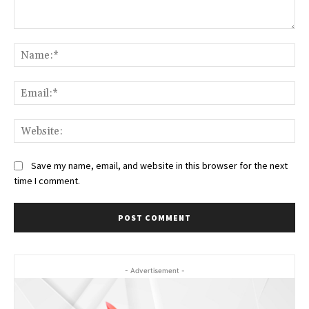
Comment:
Na
Ema
Web
Save my name, email, and website in this browser for the next
time I comment.
- Advertisement -