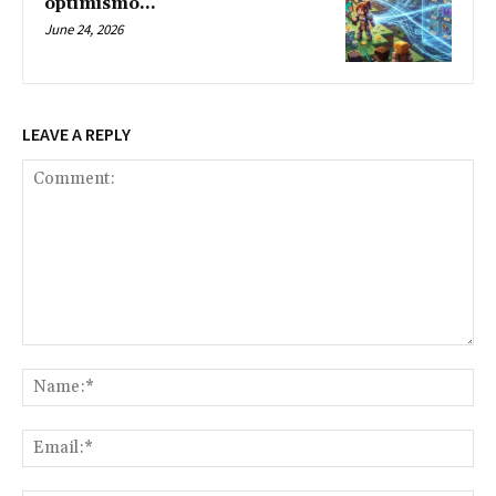
optimismo...
June 24, 2026
LEAVE A REPLY
Comment:
Na
Ema