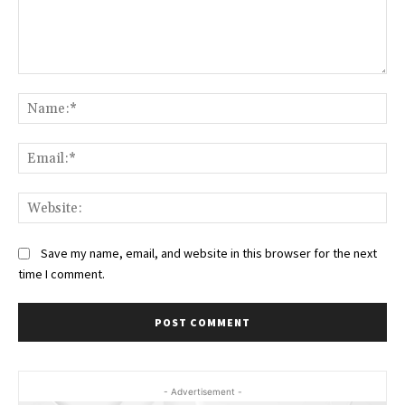
Comment:
Na
Ema
Web
Save my name, email, and website in this browser for the next
time I comment.
- Advertisement -