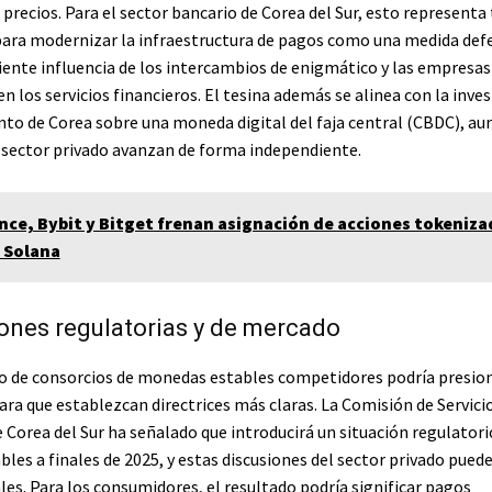
 precios. Para el sector bancario de Corea del Sur, esto representa
ara modernizar la infraestructura de pagos como una medida def
ciente influencia de los intercambios de enigmático y las empresas
n los servicios financieros. El tesina además se alinea con la inve
ento de Corea sobre una moneda digital del faja central (CBDC), au
el sector privado avanzan de forma independiente.
nce, Bybit y Bitget frenan asignación de acciones tokeniza
 Solana
ones regulatorias y de mercado
o de consorcios de monedas estables competidores podría presion
ara que establezcan directrices más claras. La Comisión de Servici
 Corea del Sur ha señalado que introducirá un situación regulatori
es a finales de 2025, y estas discusiones del sector privado puede
ales. Para los consumidores, el resultado podría significar pagos