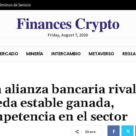
érminos de Servicio
𝐅𝐢𝐧𝐚𝐧𝐜𝐞𝐬 𝐂𝐫𝐲𝐩𝐭𝐨
Friday, August 7, 2026
S DEL MERCADO
MINERÍA
INTERCAMBIO
METAVER
 alianza bancaria riva
eda estable ganada,
petencia en el sector
Share