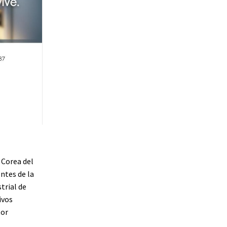
 Corea del
ntes de la
strial de
ivos
tor