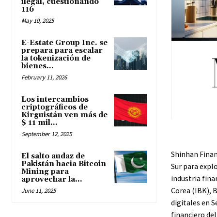
ilegal, cuestionando
116
May 10, 2025
E-Estate Group Inc. se
prepara para escalar
la tokenización de
bienes...
February 11, 2026
Los intercambios
criptográficos de
Kirguistán ven más de
$ 11 mil...
September 12, 2025
Shinhan Financ
El salto audaz de
Pakistán hacia Bitcoin
Sur para expl
Mining para
industria fina
aprovechar la...
Corea (IBK), 
June 11, 2025
digitales en S
financiero del