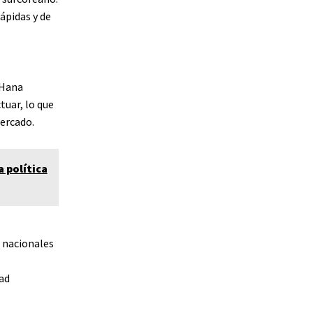
ápidas y de
 Hana
tuar, lo que
mercado.
a política
s nacionales
dad