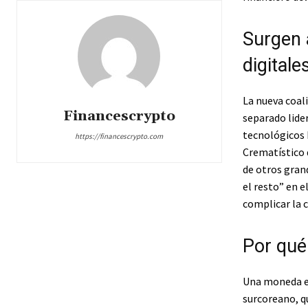
Surgen 
digitale
La nueva coal
Financescrypto
separado lider
tecnológicos 
https://financescrypto.com
Crematístico d
de otros gran
el resto” en 
complicar la 
Por qué
Una moneda es
surcoreano, q