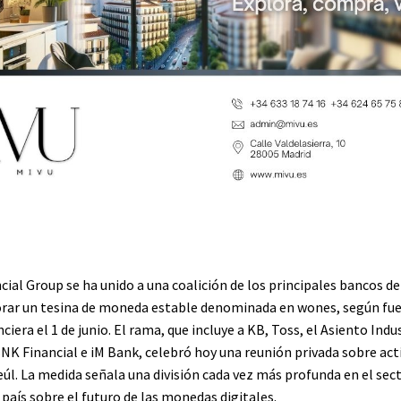
ial Group se ha unido a una coalición de los principales bancos de
orar un tesina de moneda estable denominada en wones, según fue
nciera el 1 de junio. El rama, que incluye a KB, Toss, el Asiento Indu
BNK Financial e iM Bank, celebró hoy una reunión privada sobre act
eúl. La medida señala una división cada vez más profunda en el sec
 país sobre el futuro de las monedas digitales.