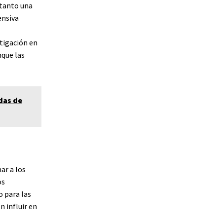
 tanto una
ensiva
stigación en
nque las
das de
ar a los
os
o para las
n influir en