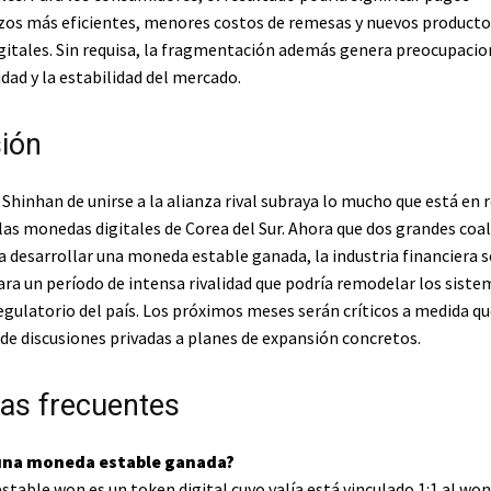
zos más eficientes, menores costos de remesas y nuevos producto
igitales. Sin requisa, la fragmentación además genera preocupacio
dad y la estabilidad del mercado.
ión
 Shinhan de unirse a la alianza rival subraya lo mucho que está en r
as monedas digitales de Corea del Sur. Ahora que dos grandes coal
 desarrollar una moneda estable ganada, la industria financiera s
ra un período de intensa rivalidad que podría remodelar los siste
egulatorio del país. Los próximos meses serán críticos a medida q
de discusiones privadas a planes de expansión concretos.
as frecuentes
 una moneda estable ganada?
table won es un token digital cuyo valía está vinculado 1:1 al wo