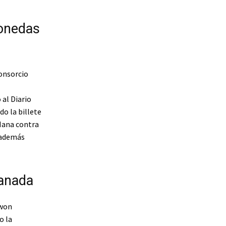
monedas
onsorcio
al Diario
do la billete
Hana contra
 además
ganada
 won
o la