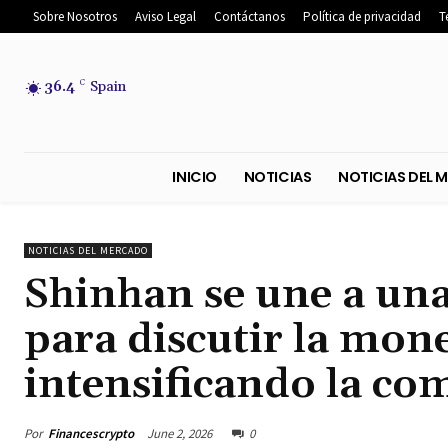
Sobre Nosotros
Aviso Legal
Contáctanos
Política de privacidad
T
36.4
C
Spain
INICIO
NOTICIAS
NOTICIA
NOTICIAS DEL MERCADO
Shinhan se une a una
para discutir la mon
intensificando la com
Por
Financescrypto
June 2, 2026
0