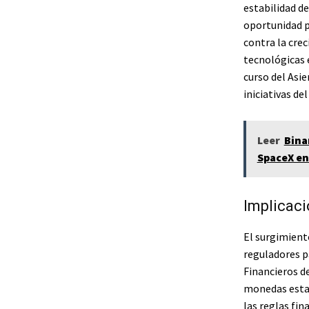
estabilidad de
oportunidad p
contra la cre
tecnológicas e
curso del Asi
iniciativas d
Leer
Bina
SpaceX en
Implicaci
El surgimient
reguladores p
Financieros de
monedas establ
las reglas fin