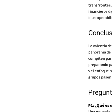
transfronteri
financieros d
interoperabili
Conclus
La valentía de
panorama de l
compiten para
preparando pa
y el enfoque r
grupos pasen 
Pregunt
P1: ¿Qué es
Una moneda es