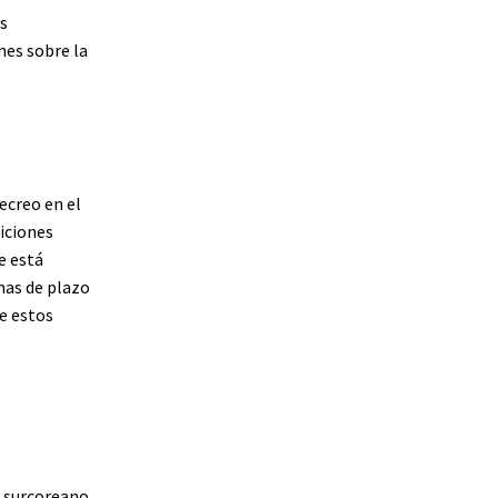
s
nes sobre la
ecreo en el
iciones
e está
mas de plazo
ue estos
n surcoreano.