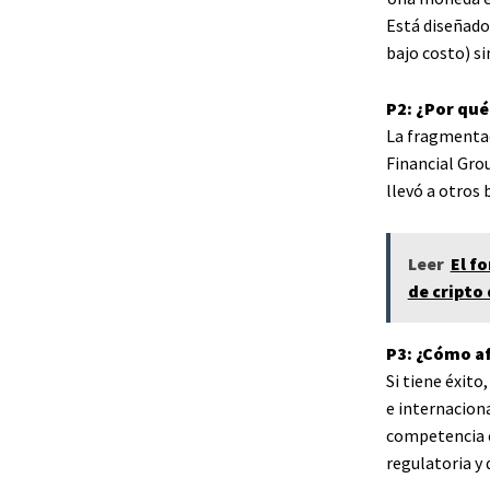
Está diseñado
bajo costo) si
P2: ¿Por qué
La fragmentac
Financial Grou
llevó a otros 
Leer
El f
de cripto
P3: ¿Cómo a
Si tiene éxit
e internaciona
competencia en
regulatoria y 