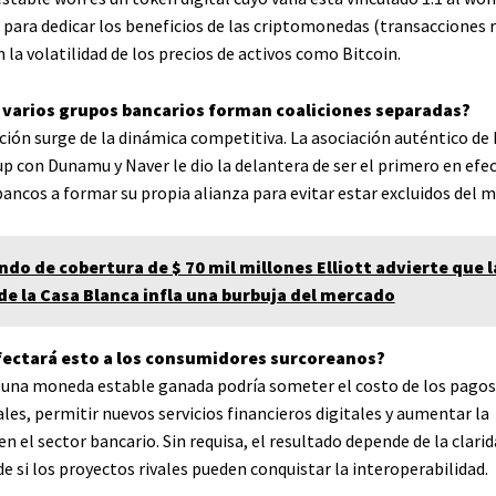
 para dedicar los beneficios de las criptomonedas (transacciones r
n la volatilidad de los precios de activos como Bitcoin.
 varios grupos bancarios forman coaliciones separadas?
ión surge de la dinámica competitiva. La asociación auténtico de
p con Dunamu y Naver le dio la delantera de ser el primero en efec
bancos a formar su propia alianza para evitar estar excluidos del 
ondo de cobertura de $ 70 mil millones Elliott advierte que l
 de la Casa Blanca infla una burbuja del mercado
fectará esto a los consumidores surcoreanos?
o, una moneda estable ganada podría someter el costo de los pago
les, permitir nuevos servicios financieros digitales y aumentar la
 el sector bancario. Sin requisa, el resultado depende de la clari
de si los proyectos rivales pueden conquistar la interoperabilidad.