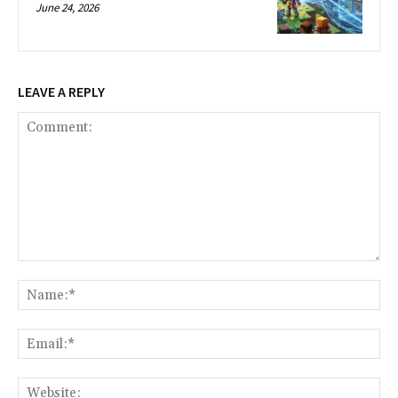
June 24, 2026
LEAVE A REPLY
Comment:
Na
Ema
Web