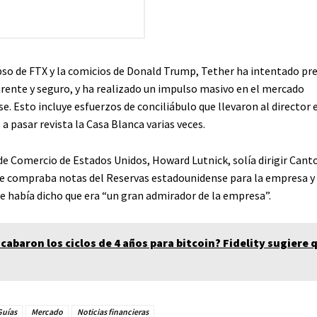
pso de FTX y la comicios de Donald Trump, Tether ha intentado pr
ente y seguro, y ha realizado un impulso masivo en el mercado
. Esto incluye esfuerzos de conciliábulo que llevaron al director 
a pasar revista la Casa Blanca varias veces.
 de Comercio de Estados Unidos, Howard Lutnick, solía dirigir Cant
ue compraba notas del Reservas estadounidense para la empresa y
 había dicho que era “un gran admirador de la empresa”.
acabaron los ciclos de 4 años para bitcoin? Fidelity sugiere q
Guías
Mercado
Noticias financieras