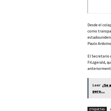
Desde el cola
como transpar
estadounidense
Paulo Ardoino 
El Secretario
Fitzgerald, q
anteriormente
Leer
¿Se 
pero...
ETIQUETAS