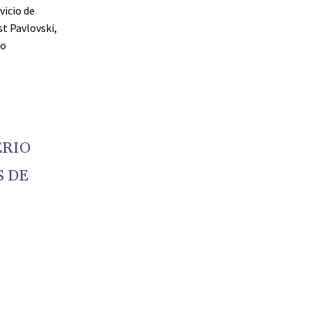
vicio de
t Pavlovski,
mo
ERIO
S DE