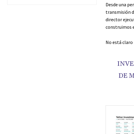
Desde una per
transmisión d
director ejec
construimos el
No está claro 
INVE
DE M