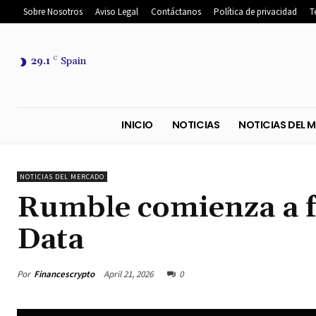
Sobre Nosotros
Aviso Legal
Contáctanos
Política de privacidad
T
29.1
C
Spain
INICIO
NOTICIAS
NOTICIA
NOTICIAS DEL MERCADO
Rumble comienza a f
Data
Por
Financescrypto
April 21, 2026
0