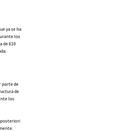
ue ya se ha
urante los
a de 610
ada.
r parte de
ructura de
ante los
posteriori
emente.