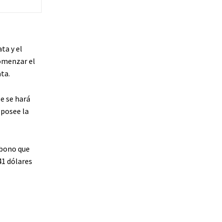
ta y el
comenzar el
ta.
e se hará
 posee la
 bono que
41 dólares