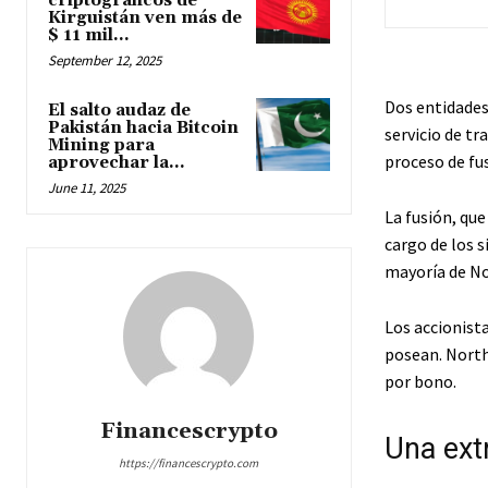
criptográficos de
Kirguistán ven más de
$ 11 mil...
September 12, 2025
Dos entidades
El salto audaz de
Pakistán hacia Bitcoin
servicio de t
Mining para
proceso de fu
aprovechar la...
June 11, 2025
La fusión, qu
cargo de los s
mayoría de No
Los accionist
posean. North
por bono.
Financescrypto
Una ext
https://financescrypto.com