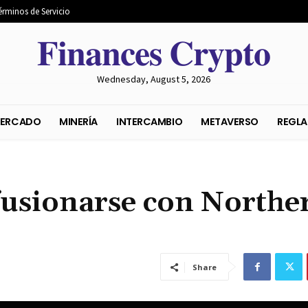
érminos de Servicio
𝐅𝐢𝐧𝐚𝐧𝐜𝐞𝐬 𝐂𝐫𝐲𝐩𝐭𝐨
Wednesday, August 5, 2026
S DEL MERCADO
MINERÍA
INTERCAMBIO
METAVER
usionarse con Northe
Share