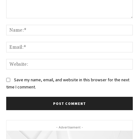
Comment:
Na
Ema
Web
Save my name, email, and website in this browser for the next
time I comment.
- Advertisement -