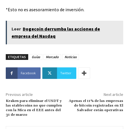
*Esto no es asesoramiento de inversión.
Leer
Dogecoin derrumba las acciones de
empresa del Nasdaq
ETIQUETAS
Guías
Mercado
Noticias
Facebook
Twitter
Previous article
Next article
Kraken para eliminar el USDT y
Apenas el 11% de las empresas
las stablecoins no que cumplen
de bitcoin registradas en El
con la Mica en el EEE antes del
Salvador están operativas
31 de marzo