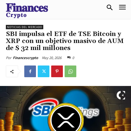
𝐅𝐢𝐧𝐚𝐧𝐜𝐞𝐬
𝐂𝐫𝐲𝐩𝐭𝐨
NOTICIAS DEL MERCADO
SBI impulsa el ETF de TSE Bitcoin y
XRP con un objetivo masivo de AUM
de $ 32 mil millones
May 20, 2026
0
Por
Financescrypto