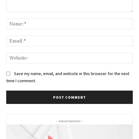
Comment:
Na
Ema
Web
Save my name, email, and website in this browser for the next
time I comment.
- Advertisement -