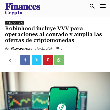
𝐅𝐢𝐧𝐚𝐧𝐜𝐞𝐬
𝐂𝐫𝐲𝐩𝐭𝐨
INTERCAMBIO
Robinhood incluye VVV para
operaciones al contado y amplía las
ofertas de criptomonedas
May 22, 2026
0
Por
Financescrypto