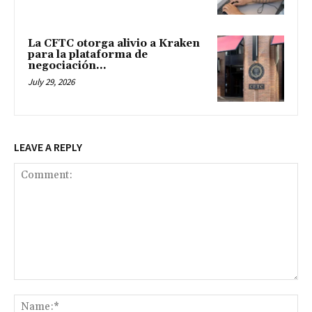
La CFTC otorga alivio a Kraken
para la plataforma de
negociación...
July 29, 2026
LEAVE A REPLY
Comment:
Na