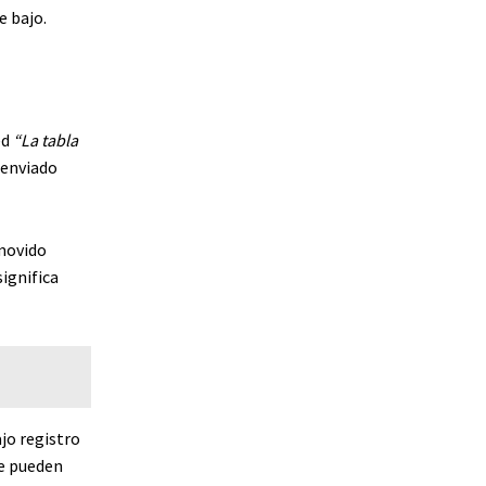
e bajo.
ed
“La tabla
 enviado
movido
ignifica
jo registro
ue pueden