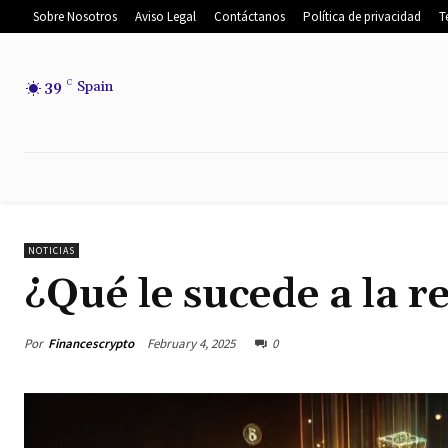
Sobre Nosotros
Aviso Legal
Contáctanos
Política de privacidad
T
39
C
Spain
INICIO
NOTICIAS
NOTICIAS DEL
NOTICIAS
¿Qué le sucede a la r
Por
Financescrypto
February 4, 2025
0