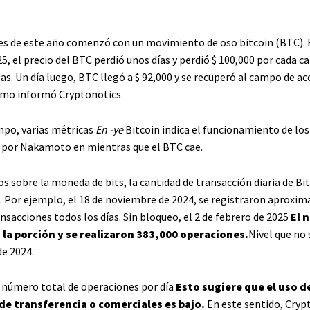
s de este año comenzó con un movimiento de oso bitcoin (BTC). E
5, el precio del BTC perdió unos días y perdió $ 100,000 por cada 
sas. Un día luego, BTC llegó a $ 92,000 y se recuperó al campo de ac
omo informó Cryptonotics.
po, varias métricas
En -ye
Bitcoin indica el funcionamiento de los
s por Nakamoto en mientras que el BTC cae.
s sobre la moneda de bits, la cantidad de transacción diaria de Bi
 Por ejemplo, el 18 de noviembre de 2024, se registraron aprox
nsacciones todos los días. Sin bloqueo, el 2 de febrero de 2025
El 
i la porción y se realizaron 383,000 operaciones.
Nivel que no
e 2024.
 número total de operaciones por día
Esto sugiere que el uso d
de transferencia o comerciales es bajo.
En este sentido, Cryp