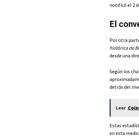
notificó el 2 
El conv
Por otra parte
histórica de B
desde una dire
Según los cha
aproximadamen
detrás del nive
Leer
Coin
Estas estadíst
en esta medic