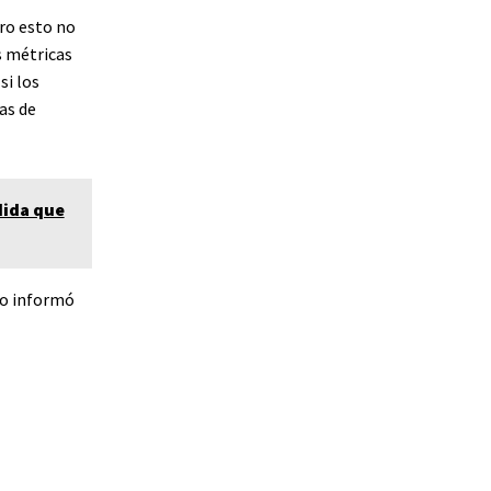
ero esto no
s métricas
si los
as de
dida que
mo informó