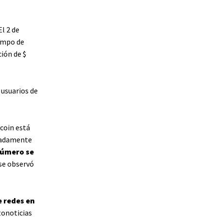
l 2 de
campo de
ción de $
 usuarios de
tcoin está
imadamente
número se
 se observó
e redes en
tonoticias