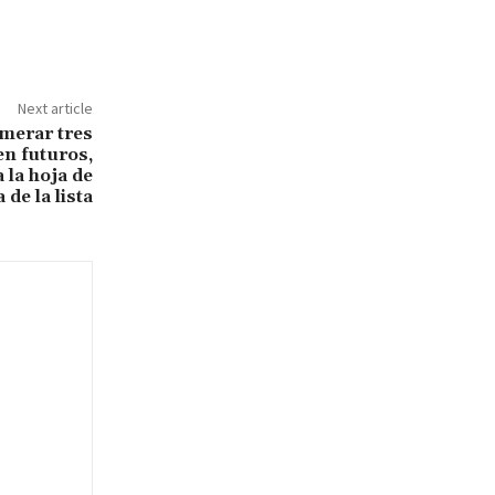
Next article
merar tres
en futuros,
 la hoja de
 de la lista