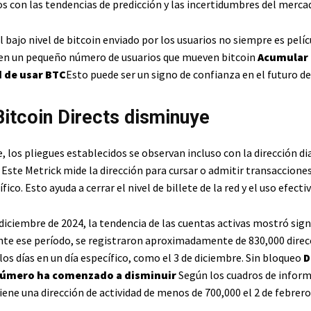
os con las tendencias de predicción y las incertidumbres del merca
l bajo nivel de bitcoin enviado por los usuarios no siempre es pelíc
en un pequeño número de usuarios que mueven bitcoin
Acumular
 de usar BTC
Esto puede ser un signo de confianza en el futuro de 
Bitcoin Directs disminuye
, los pliegues establecidos se observan incluso con la dirección dia
. Este Metrick mide la dirección para cursar o admitir transaccione
ico. Esto ayuda a cerrar el nivel de billete de la red y el uso efectiv
diciembre de 2024, la tendencia de las cuentas activas mostró sig
nte ese período, se registraron aproximadamente de 830,000 direc
los días en un día específico, como el 3 de diciembre. Sin bloqueo
D
 número ha comenzado a disminuir
Según los cuadros de inform
tiene una dirección de actividad de menos de 700,000 el 2 de febrero