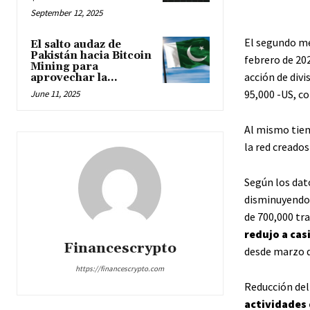
September 12, 2025
El segundo me
El salto audaz de
Pakistán hacia Bitcoin
febrero de 202
Mining para
acción de divi
aprovechar la...
95,000 -US, c
June 11, 2025
Al mismo tiem
la red creado
Según los dato
disminuyendo.
de 700,000 tra
redujo a cas
Financescrypto
desde marzo d
https://financescrypto.com
Reducción del
actividades 