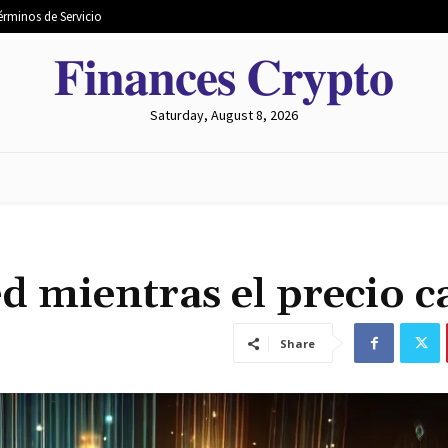
érminos de Servicio
𝐅𝐢𝐧𝐚𝐧𝐜𝐞𝐬 𝐂𝐫𝐲𝐩𝐭𝐨
Saturday, August 8, 2026
 MERCADO
MINERÍA
INTERCAMBIO
METAVERSO
ed mientras el precio c
Share