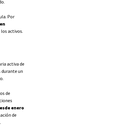
do.
ula. Por
 en
los activos.
ria activa de
s durante un
o.
nos de
ciones
esde enero
ación de
.