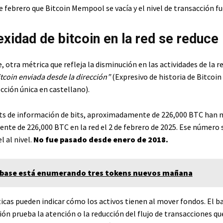
de febrero que Bitcoin Mempool se vacía y el nivel de transacción fu
exidad de bitcoin en la red se reduce
, otra métrica que refleja la disminución en las actividades de la r
itcoin enviada desde la dirección”
(Expresivo de historia de Bitcoin
cción única en castellano).
ts de información de bits, aproximadamente de 226,000 BTC han 
te de 226,000 BTC en la red el 2 de febrero de 2025. Ese número s
l al nivel.
No fue pasado desde enero de 2018.
base está enumerando tres tokens nuevos mañana
icas pueden indicar cómo los activos tienen al mover fondos. El ba
ión prueba la atención o la reducción del flujo de transacciones q