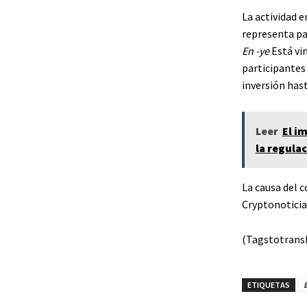
La actividad e
representa pa
En -ye
Está vi
participantes
inversión has
Leer
El i
la regula
La causa del 
Cryptonoticia
(Tagstotransl
ETIQUETAS