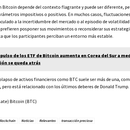
n Bitcoin depende del contexto flagrante y puede ser diferente, p
rámetros impositivos o positivos. En muchos casos, fluctuacione
nculado a la incertidumbre del mercado o al episodio de volatilidad 
 prefieren posponer sus movimientos o reconsiderar sus estrategi
ta que los participantes perciban un entorno más estable.
mpulso de los ETF de Bitcoin aumenta en Corea del Sur a me
ción se queda atrás
colapso de activos financieros como BTC suele ser más de una, co
, pero está relacionado con los últimos deberes de Donald Trump.
ate) Bitcoin (BTC)
Blockchain
Noticias
Relevantes
transacción preciosa