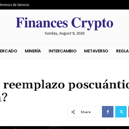
érminos de Servicio
𝐅𝐢𝐧𝐚𝐧𝐜𝐞𝐬 𝐂𝐫𝐲𝐩𝐭𝐨
Sunday, August 9, 2026
S DEL MERCADO
MINERÍA
INTERCAMBIO
METAVER
el reemplazo poscuánti
n?
Share