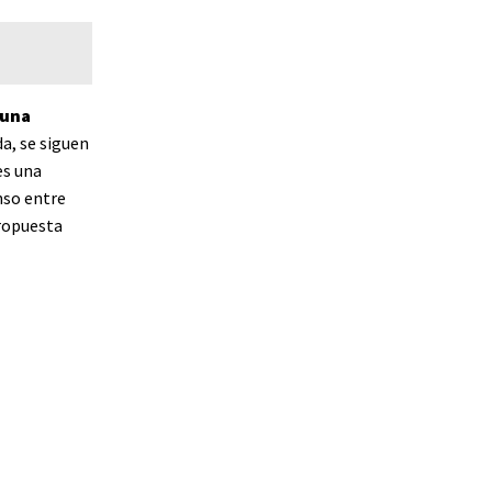
 una
a, se siguen
es una
nso entre
propuesta