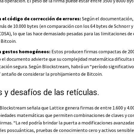
na operación. El peso de la firma puede estar entre 3500 y 8000 byt
 el código de corrección de errores:
Según el documentación,
más de 10.000 bytes (en comparación con los 64 bytes de Schnorr y 
CDSA), lo que las hace demasiado pesadas para las limitaciones de 
 Bitcoin.
n gestos homogéneos:
Estos producen firmas compactas de 200
o el documento advierte que su complejidad matemática dificulta 
ción segura. Según Blockstream, habrá un “período significativo
” antaño de considerar la prohijamiento de Bitcoin.
 y desafíos de las retículas.
 Blockstream señala que Lattice genera firmas de entre 1.600 y 4.0
iedades matemáticas que permiten combinaciones de claves y co
firmas. “La red podría brindar la puerta a modificaciones avanzad
les poscuánticas, pruebas de conocimiento cero y activos sensibles