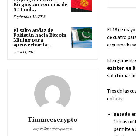
Kirguistán ven más de
$ 11 mil...
September 12, 2025
El 18 de mayo
El salto audaz de
Pakistán hacia Bitcoin
de cuatro par
Mining para
esquema basad
aprovechar la...
June 11, 2025
El argumento 
existen en B
sola firma sin
Tres de las c
críticas.
Basado en
Financescrypto
firmas múl
permite a 
https://financescrypto.com