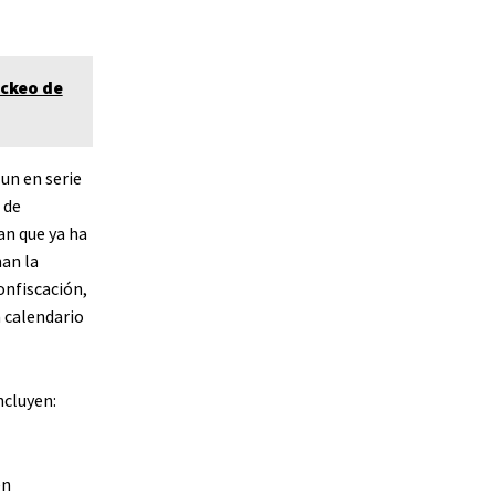
ackeo de
un en serie
 de
an que ya ha
nan la
onfiscación,
 calendario
ncluyen:
en