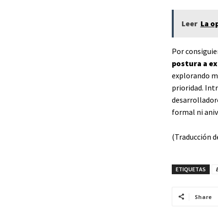
Leer
La o
Por consiguie
postura a ex
explorando mé
prioridad. Int
desarrollador
formal ni aniv
(Traducción d
ETIQUETAS
Share