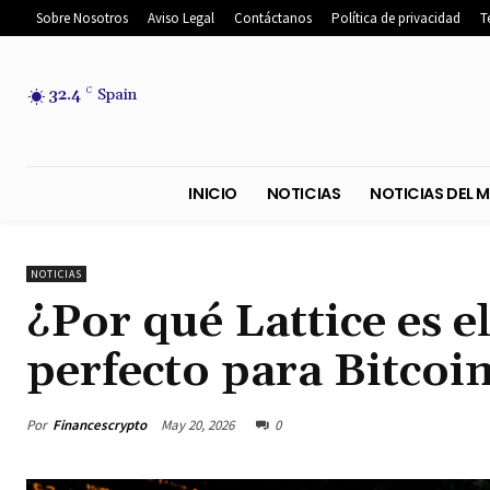
Sobre Nosotros
Aviso Legal
Contáctanos
Política de privacidad
T
32.4
C
Spain
INICIO
NOTICIAS
NOTICIA
NOTICIAS
¿Por qué Lattice es 
perfecto para Bitcoi
Por
Financescrypto
May 20, 2026
0