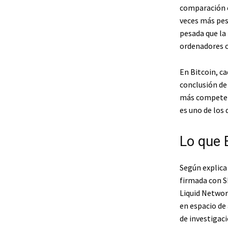
comparación co
veces más pes
pesada que la
ordenadores c
En Bitcoin, c
conclusión de
más competen
es uno de los 
Lo que 
Según explica
firmada con S
Liquid Network
en espacio de 
de investigaci