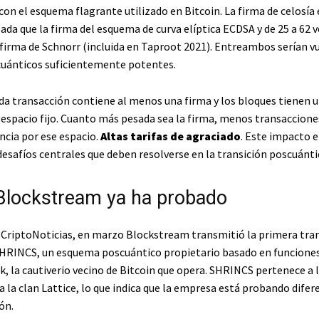
n el esquema flagrante utilizado en Bitcoin. La firma de celosía e
ada que la firma del esquema de curva elíptica ECDSA y de 25 a 62 
 firma de Schnorr (incluida en Taproot 2021). Entreambos serían v
uánticos suficientemente potentes.
ada transacción contiene al menos una firma y los bloques tienen 
 espacio fijo. Cuanto más pesada sea la firma, menos transacciones
cia por ese espacio.
Altas tarifas de agraciado
. Este impacto e
desafíos centrales que deben resolverse en la transición poscuánti
Blockstream ya ha probado
 CriptoNoticias, en marzo Blockstream transmitió la primera tra
HRINCS, un esquema poscuántico propietario basado en funciones
, la cautiverio vecino de Bitcoin que opera. SHRINCS pertenece a 
a la clan Lattice, lo que indica que la empresa está probando difer
ón.