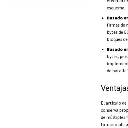
efectuar u
esquema.
Basado en
firmas de 
bytes de E
bloques de
Basado e
bytes, per
implementa
de batalla
Ventajas
El artículo de
conserva prop
de múltiples 
firmas múltip