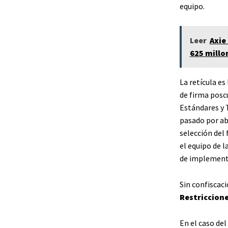
equipo.
Leer
Axie
625 millo
La retícula e
de firma poscu
Estándares y T
pasado por abr
selección del 
el equipo de 
de implementa
Sin confiscac
Restriccione
En el caso de