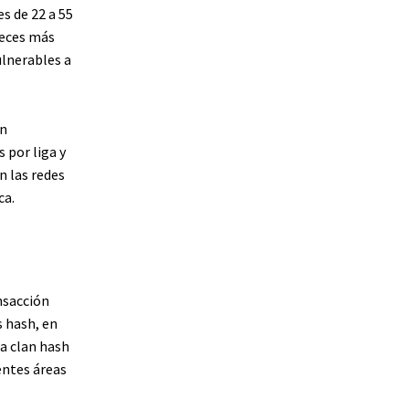
s de 22 a 55
veces más
ulnerables a
un
 por liga y
n las redes
ca.
nsacción
 hash, en
la clan hash
entes áreas