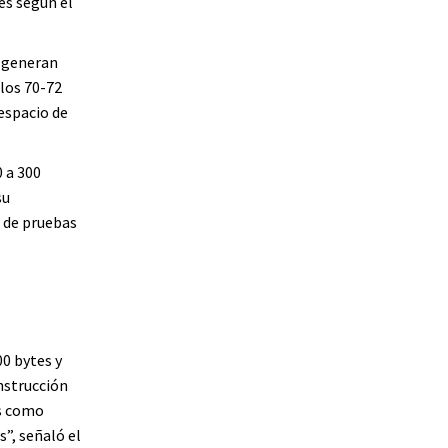
es según el
 generan
los 70-72
espacio de
 a 300
su
 de pruebas
00 bytes y
nstrucción
as como
”, señaló el