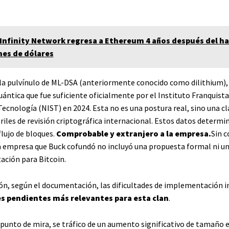
 Infinity Network regresa a Ethereum 4 años después del h
nes de dólares
s la pulvínulo de ML-DSA (anteriormente conocido como dilithium), 
ántica que fue suficiente oficialmente por el Instituto Franquista
ecnología (NIST) en 2024. Esta no es una postura real, sino una cl
iles de revisión criptográfica internacional. Estos datos determi
flujo de bloques.
Comprobable y extranjero a la empresa.
Sin c
la empresa que Buck cofundó no incluyó una propuesta formal ni un
ción para Bitcoin.
ión, según el documentación, las dificultades de implementación i
s pendientes más relevantes para esta clan
.
l punto de mira, se tráfico de un aumento significativo de tamaño 