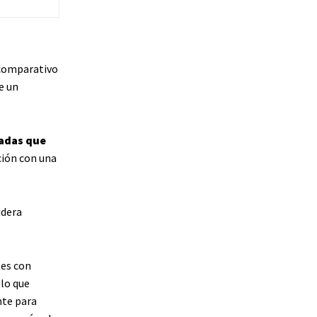
 comparativo
e un
adas que
ción con una
idera
les con
 lo que
nte para