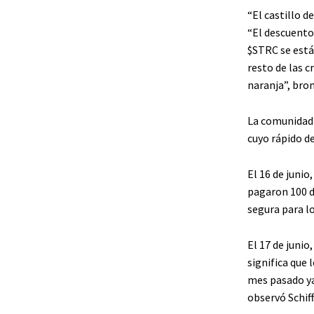
“El castillo d
“El descuento
$STRC se está
resto de las 
naranja”, brom
La comunidad 
cuyo rápido d
El 16 de junio
pagaron 100 d
segura para lo
El 17 de junio
significa que 
mes pasado ya
observó Schiff