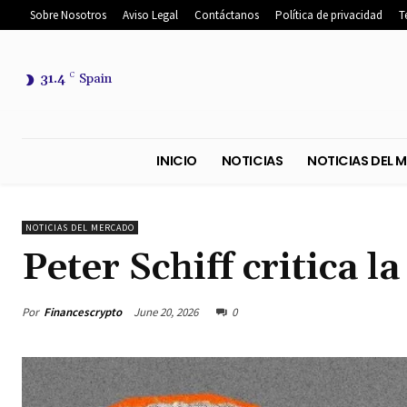
Sobre Nosotros
Aviso Legal
Contáctanos
Política de privacidad
T
31.4
C
Spain
INICIO
NOTICIAS
NOTICIA
NOTICIAS DEL MERCADO
Peter Schiff critica l
Por
Financescrypto
June 20, 2026
0