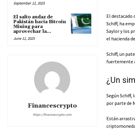
September 12, 2025
El destacado 
El salto audaz de
Pakistán hacia Bitcoin
Schiff, ha em
Mining para
Saylor y los 
aprovechar la...
el hacienda d
June 11, 2025
Schiff, un pat
fuertemente a
¿Un sim
Según Schiff, 
por parte de 
Financescrypto
https://financescrypto.com
Están arrastr
criptomoneda