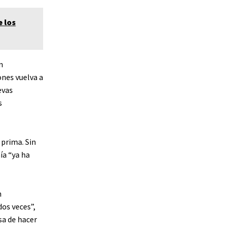
 los
n
ones vuelva a
evas
s
 prima. Sin
ía “ya ha
n
dos veces”,
sa de hacer