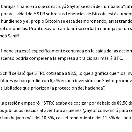
e barajas financiero que construyó Saylor se está derrumbando”, afi
 por actividad de MSTR sobre sus tenencias de Bitcoin está aumen
 hundiendo y el propio Bitcoin se está desmoronando, arrastrando
criptomonedas. Pronto Saylor cambiará su corbata naranja por un 
eó Schiff.
financiera está específicamente centrada en la caída de las accio
escenso podría compeler a la empresa a traicionar más.
$ BTC
.
, Schiff señaló que STRC cotizaba a 93,5, lo que significa que “los i
ólares ya han perdido un 6,5% en una inversión que Saylor promo
s jubilados que priorizan la protección del hacienda”.
, la presión empeoró. “STRC acaba de cotizar por debajo de 89,50 d
los jubilados reacios al aventura a quienes @aylor convenció para 
 han bajado más del 10,5%, casi el rendimiento del 11,5% de todo 
.