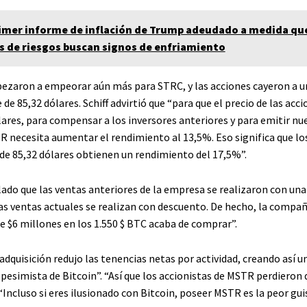
rimer informe de inflación de Trump adeudado a medida que
s de riesgos buscan signos de enfriamiento
ezaron a empeorar aún más para STRC, y las acciones cayeron a u
de 85,32 dólares. Schiff advirtió que “para que el precio de las acci
lares, para compensar a los inversores anteriores y para emitir nu
R necesita aumentar el rendimiento al 13,5%. Eso significa que lo
e 85,32 dólares obtienen un rendimiento del 17,5%”.
lado que las ventas anteriores de la empresa se realizaron con una
las ventas actuales se realizan con descuento. De hecho, la compañ
e $6 millones en los 1.550
$ BTC
acaba de comprar”.
adquisición redujo las tenencias netas por actividad, creando así u
esimista de Bitcoin”. “Así que los accionistas de MSTR perdieron 
 “Incluso si eres ilusionado con Bitcoin, poseer MSTR es la peor gui