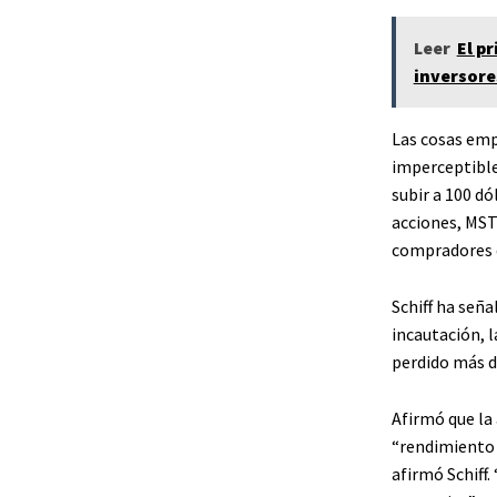
Leer
El p
inversore
Las cosas emp
imperceptible 
subir a 100 dó
acciones, MST
compradores d
Schiff ha seña
incautación, 
perdido más d
Afirmó que la 
“rendimiento p
afirmó Schiff.