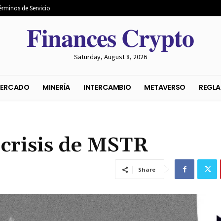
érminos de Servicio
𝐅𝐢𝐧𝐚𝐧𝐜𝐞𝐬 𝐂𝐫𝐲𝐩𝐭𝐨
Saturday, August 8, 2026
S DEL MERCADO
MINERÍA
INTERCAMBIO
METAVER
a crisis de MSTR
Share