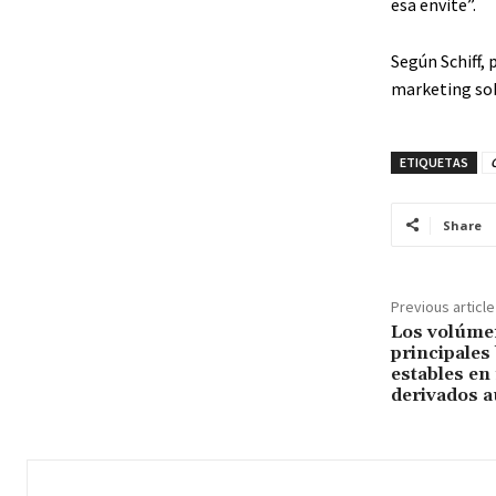
esa envite”.
Según Schiff, 
marketing sob
ETIQUETAS
Share
Previous article
Los volúmen
principales
estables en
derivados a