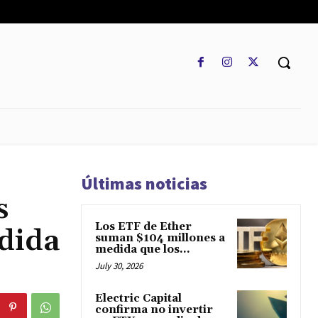
REGLAMENTO
MARKETCAP
MULTIDIVISA
MORE
Últimas noticias
s
Los ETF de Ether
dida
suman $104 millones a
medida que los...
July 30, 2026
Electric Capital
confirma no invertir