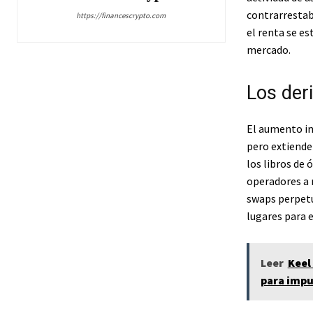
contrarrestab
https://financescrypto.com
el renta se e
mercado.
Los der
El aumento in
pero extiende
los libros de 
operadores a 
swaps perpetu
lugares para 
Leer
Keel
para impu