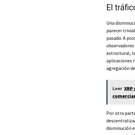
El tráfi
Una disminuci
parecer trivia
pasado. A pos
observadores 
estructural, 
aplicaciones m
agregación des
Leer
XRP 
comercian
Por otra parte
descentraliza
disminución en