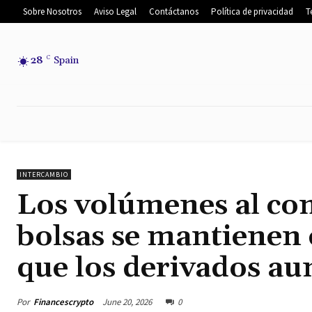
Sobre Nosotros
Aviso Legal
Contáctanos
Política de privacidad
T
28
C
Spain
INICIO
NOTICIAS
NOTICIAS DEL
INTERCAMBIO
Los volúmenes al con
bolsas se mantienen
que los derivados aum
Por
Financescrypto
June 20, 2026
0