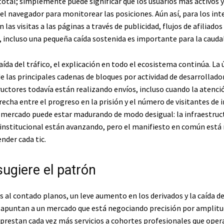
tal; simplemente puede significar que los usuarios más activos 
el navegador para monitorear las posiciones. Aún así, para los in
las visitas a las páginas a través de publicidad, flujos de afiliado
 incluso una pequeña caída sostenida es importante para la caudal
aída del tráfico, el explicación en todo el ecosistema continúa. La
de las principales cadenas de bloques por actividad de desarrollad
ructores todavía están realizando envíos, incluso cuando la atenc
recha entre el progreso en la prisión y el número de visitantes de
l mercado puede estar madurando de modo desigual: la infraestruct
nstitucional están avanzando, pero el manifiesto en común est
nder cada tic.
sugiere el patrón
al contado planos, un leve aumento en los derivados y la caída de
b apuntan a un mercado que está negociando precisión por amplitu
prestan cada vez más servicios a cohortes profesionales que opera