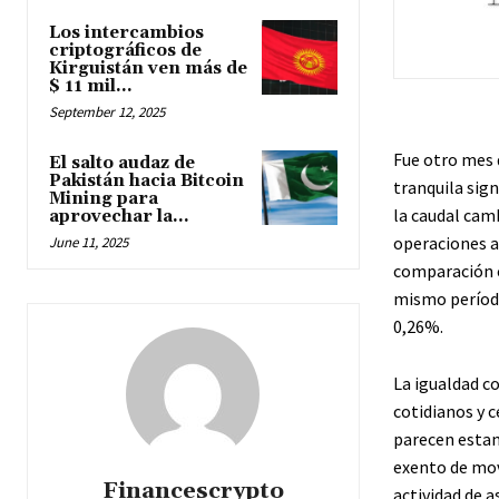
Los intercambios
criptográficos de
Kirguistán ven más de
$ 11 mil...
September 12, 2025
Fue otro mes 
El salto audaz de
Pakistán hacia Bitcoin
tranquila sig
Mining para
la caudal camb
aprovechar la...
operaciones a
June 11, 2025
comparación c
mismo período
0,26%.
La igualdad co
cotidianos y 
parecen estan
exento de mov
Financescrypto
actividad de 