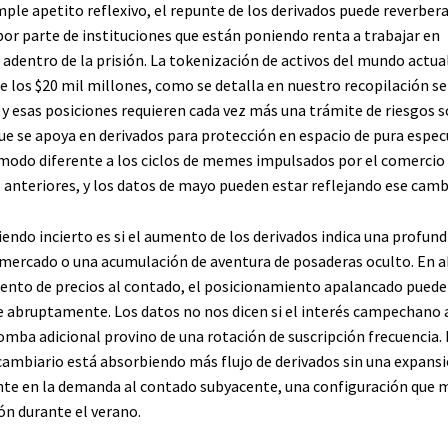
mple apetito reflexivo, el repunte de los derivados puede reverbe
por parte de instituciones que están poniendo renta a trabajar en
adentro de la prisión. La tokenización de activos del mundo actua
 los $20 mil millones, como se detalla en nuestro recopilación s
y esas posiciones requieren cada vez más una trámite de riesgos so
e se apoya en derivados para protección en espacio de pura espec
odo diferente a los ciclos de memes impulsados ​​por el comercio
 anteriores, y los datos de mayo pueden estar reflejando ese camb
iendo incierto es si el aumento de los derivados indica una profun
 mercado o una acumulación de aventura de posaderas oculto. En 
ento de precios al contado, el posicionamiento apalancado puede
abruptamente. Los datos no nos dicen si el interés campechano
 comba adicional provino de una rotación de suscripción frecuencia.
ambiario está absorbiendo más flujo de derivados sin una expans
te en la demanda al contado subyacente, una configuración que 
n durante el verano.