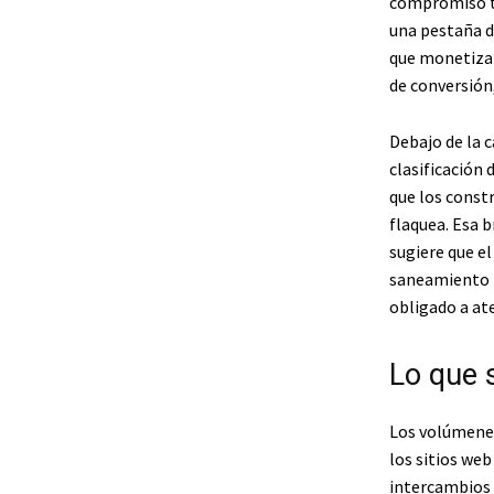
compromiso to
una pestaña d
que monetizan 
de conversión,
Debajo de la c
clasificación 
que los const
flaquea. Esa b
sugiere que e
saneamiento i
obligado a ate
Lo que 
Los volúmenes 
los sitios we
intercambios 