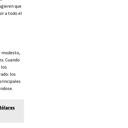
ugieren que
ir a todo el
r modesto,
es. Cuando
 los
ado: los
principales
éndose.
dólares