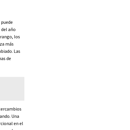
s puede
 del año
rango, los
aza más
mbiado. Las
mas de
ntercambios
iando. Una
cional en el