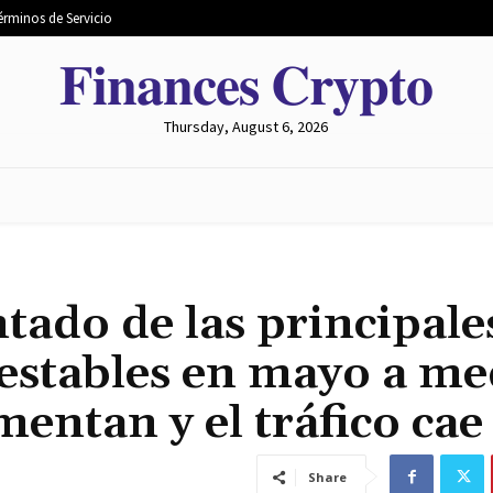
érminos de Servicio
𝐅𝐢𝐧𝐚𝐧𝐜𝐞𝐬 𝐂𝐫𝐲𝐩𝐭𝐨
Thursday, August 6, 2026
 MERCADO
MINERÍA
INTERCAMBIO
METAVERSO
tado de las principale
 estables en mayo a me
entan y el tráfico cae
Share