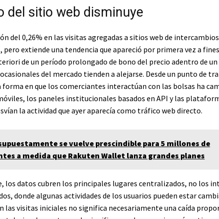
co del sitio web disminuye
ón del 0,26% en las visitas agregadas a sitios web de intercambio
l, pero extiende una tendencia que apareció por primera vez a fines
teriori de un período prolongado de bono del precio adentro de un 
ocasionales del mercado tienden a alejarse. Desde un punto de tr
la forma en que los comerciantes interactúan con las bolsas ha ca
óviles, los paneles institucionales basados ​​en API y las platafor
vían la actividad que ayer aparecía como tráfico web directo.
supuestamente se vuelve prescindible para 5 millones de
tes a medida que Rakuten Wallet lanza grandes planes
, los datos cubren los principales lugares centralizados, no los i
dos, donde algunas actividades de los usuarios pueden estar camb
 las visitas iniciales no significa necesariamente una caída propor