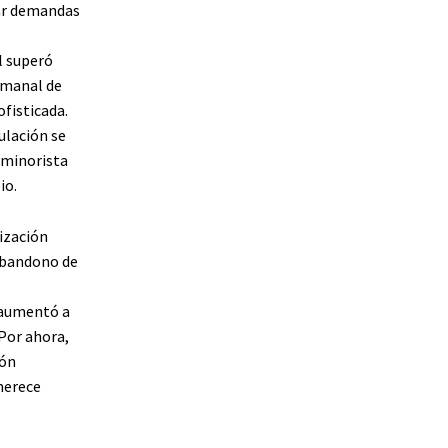
rar demandas
l superó
emanal de
fisticada.
ulación se
 minorista
io.
dización
abandono de
 aumentó a
 Por ahora,
ión
merece