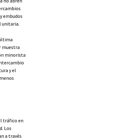
ya no abren
tercambios
s y embudos
 unitaria.
 última
or muestra
ión minorista
 intercambio
ura y el
á menos
l tráfico en
d. Los
n a través