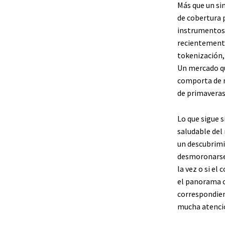
Más que un si
de cobertura 
instrumentos 
recientemente
tokenización, 
Un mercado qu
comporta de m
de primaveras
Lo que sigue s
saludable del
un descubrimi
desmoronarse 
la vez o si el
el panorama c
correspondien
mucha atenció