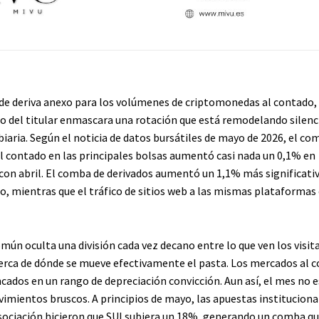
de deriva anexo para los volúmenes de criptomonedas al contado, 
no del titular enmascara una rotación que está remodelando sile
iaria. Según el noticia de datos bursátiles de mayo de 2026, el co
l contado en las principales bolsas aumentó casi nada un 0,1% en
on abril. El comba de derivados aumentó un 1,1% más significativ
, mientras que el tráfico de sitios web a las mismas plataformas
mún oculta una división cada vez decano entre lo que ven los visit
cerca de dónde se mueve efectivamente el pasta. Los mercados al 
cados en un rango de depreciación convicción. Aun así, el mes no 
imientos bruscos. A principios de mayo, las apuestas institucional
asociación hicieron que SUI subiera un 18%, generando un comba q