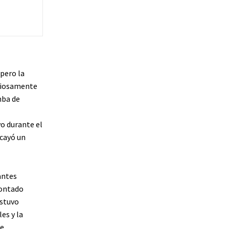
pero la
nciosamente
mba de
o durante el
 cayó un
antes
contado
estuvo
es y la
ue