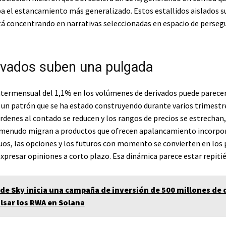
a el estancamiento más generalizado. Estos estallidos aislados s
stá concentrando en narrativas seleccionadas en espacio de persegu
ivados suben una pulgada
termensual del 1,1% en los volúmenes de derivados puede parece
 un patrón que se ha estado construyendo durante varios trimestr
órdenes al contado se reducen y los rangos de precios se estrechan,
menudo migran a productos que ofrecen apalancamiento incorpor
os, las opciones y los futuros con momento se convierten en los 
expresar opiniones a corto plazo. Esa dinámica parece estar repiti
 de Sky inicia una campaña de inversión de 500 millones de 
lsar los RWA en Solana