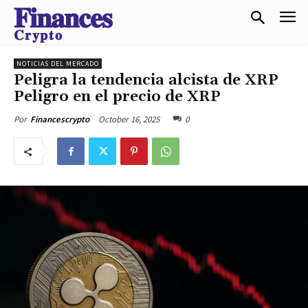
𝐅𝐢𝐧𝐚𝐧𝐜𝐞𝐬
𝐂𝐫𝐲𝐩𝐭𝐨
NOTICIAS DEL MERCADO
Peligra la tendencia alcista de XRP
Peligro en el precio de XRP
October 16, 2025
0
Por
Financescrypto